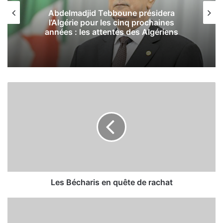
Abdelmadjid Tebboune présidera
l’Algérie pour les cinq prochaines
années : les attentes des Algériens
L
e
s
B
é
c
h
a
r
i
Les Bécharis en quête de rachat
s
e
U
n
n
q