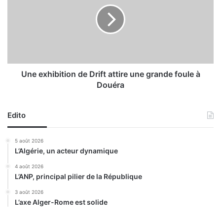
e
u
e
ê
x
t
h
e
i
d
b
e
i
r
t
Une exhibition de Drift attire une grande foule à
a
i
Douéra
c
o
h
n
a
d
Edito
t
e
D
5 août 2026
r
L’Algérie, un acteur dynamique
i
f
4 août 2026
L’ANP, principal pilier de la République
t
a
3 août 2026
t
L’axe Alger-Rome est solide
t
i