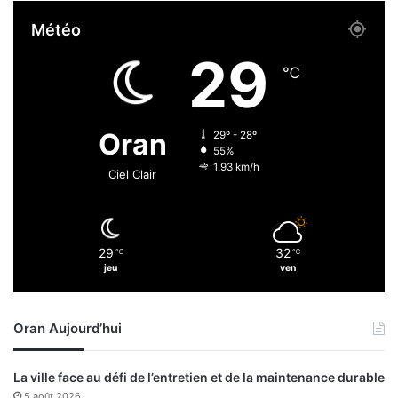
r
Météo
e
u
29
n
℃
e
g
r
Oran
29º - 28º
a
55%
n
1.93 km/h
Ciel Clair
d
e
f
o
29
32
℃
℃
u
jeu
ven
l
e
à
Oran Aujourd’hui
D
o
u
La ville face au défi de l’entretien et de la maintenance durable
é
5 août 2026