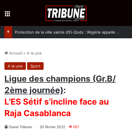
Menu
Protection de la ville sainte d’El-Qods : l’Algérie appelle à une action collective
Accueil
>
A la une
A la une
Sport
Ligue des champions (Gr.B/
2ème journée)
:
L’ES Sétif s’incline face au
Raja Casablanca
Ouest Tribune
20 février 2022
687