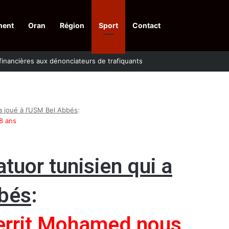
ment
Oran
Région
Sport
Contact
financières aux dénonciateurs de trafiquants
i a joué à l’USM Bel Abbés
:
78 ans
uatuor tunisien qui a
bbés
:
Kerrit Mohamed nous