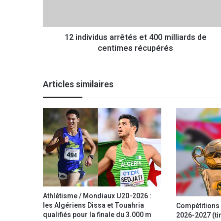
v
i
d
12 individus arrêtés et 400 milliards de
u
centimes récupérés
s
a
r
r
Articles similaires
ê
t
é
s
e
t
4
0
0
m
i
Athlétisme / Mondiaux U20-2026 :
l
les Algériens Dissa et Touahria
Compétitions 
l
qualifiés pour la finale du 3.000 m
2026-2027 (tir