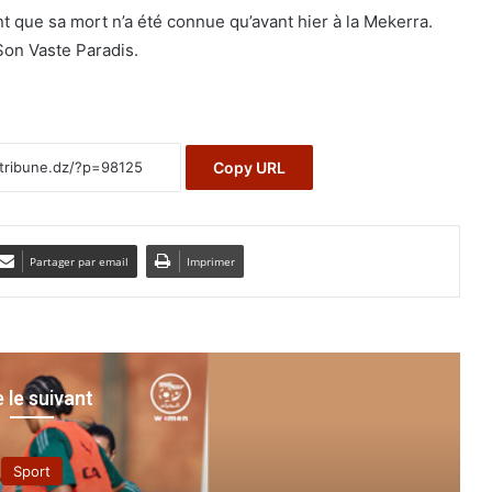
int que sa mort n’a été connue qu’avant hier à la Mekerra.
 Son Vaste Paradis.
Copy URL
Partager par email
Imprimer
e le suivant
Sport