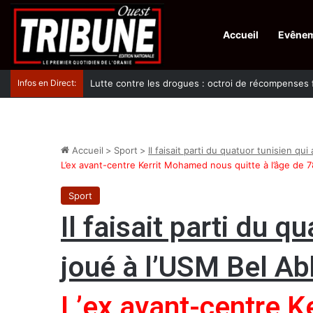
Accueil
Evêne
Infos en Direct:
Lutte contre les drogues : octroi de récompenses 
Accueil
>
Sport
>
Il faisait parti du quatuor tunisien qu
L’ex avant-centre Kerrit Mohamed nous quitte à l’âge de 
Sport
Il faisait parti du q
joué à l’USM Bel A
L’ex avant-centre 