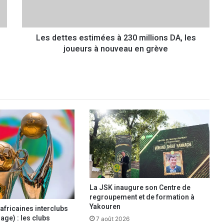
t
e
s
Les dettes estimées à 230 millions DA, les
e
joueurs à nouveau en grève
s
t
i
m
é
e
s
à
2
3
0
m
i
l
La JSK inaugure son Centre de
l
regroupement et de formation à
i
Yakouren
africaines interclubs
o
age) : les clubs
7 août 2026