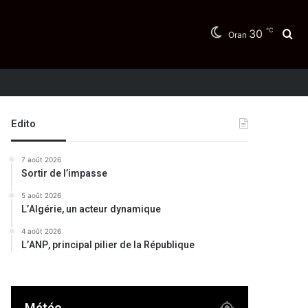
℃
30
Re
Oran
Edito
7 août 2026
Sortir de l’impasse
5 août 2026
L’Algérie, un acteur dynamique
4 août 2026
L’ANP, principal pilier de la République