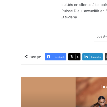
quittés en silence à tel po
Puisse Dieu l’accueillir en
B.Didéne
Partager
Facebook
X
Linkedin
Lir