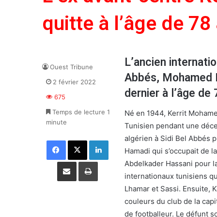
quitte à l’âge de 78
L’ancien internati
Ouest Tribune
Abbés, Mohamed Ke
2 février 2022
dernier à l’âge de 
675
Temps de lecture 1
Né en 1944, Kerrit Mohamed
minute
Tunisien pendant une décenn
algérien à Sidi Bel Abbés p
Facebook
X
Linkedin
Hamadi qui s’occupait de l
Partager par email
Imprimer
Abdelkader Hassani pour la 
internationaux tunisiens qu
Lhamar et Sassi. Ensuite, K
couleurs du club de la cap
de footballeur. Le défunt s