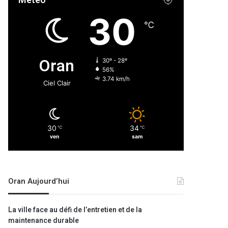
Météo
30
℃
Oran
30º - 28º
56%
3.74 km/h
Ciel Clair
30
34
℃
℃
ven
sam
Oran Aujourd’hui
La ville face au défi de l’entretien et de la
maintenance durable