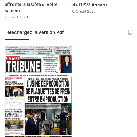
affrontera la Côte d’Ivoire
de l’USM Annaba
a
samedi
5 août 2026
n
5 août 2026
a
n
e
Téléchargez la version Pdf