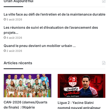
Oran Aujourd’hui
c
e
u
r
l
d
La ville face au défi de l’entretien et de la maintenance durable
a
i
5 août 2026
t
t
i
p
Les réunions de suivi et d’évaluation de l’avancement des
o
o
projets…
n
u
4 août 2026
i
r
Quand le pneu devient un mobilier urbain …
l
l
2 août 2026
l
e
i
M
c
Articles récents
C
i
S
t
e
s
u
r
l
CAN-2026 (dames/Quarts
Ligue 2 : Yacine Slatni
a
de finale) : l’Algérie
nommé nouvel entraîneur
b