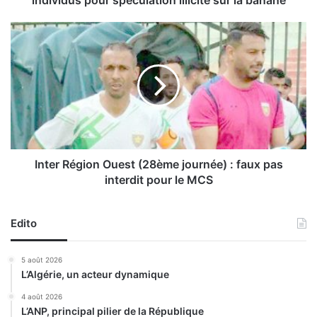
n
d
I
é
n
t
t
e
e
n
r
t
R
i
é
o
g
n
i
p
o
Inter Région Ouest (28ème journée) : faux pas
r
n
interdit pour le MCS
o
O
v
u
i
e
Edito
s
s
o
t
5 août 2026
i
(
L’Algérie, un acteur dynamique
r
2
e
8
4 août 2026
d
L’ANP, principal pilier de la République
è