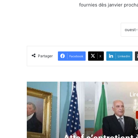
fournies dès janvier procha
Partager
Facebook
X
Linkedin
Lir
29