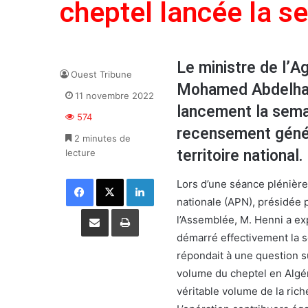
cheptel lancée la s
Le ministre de l’A
Ouest Tribune
Mohamed Abdelhafi
11 novembre 2022
lancement la sema
574
recensement génér
2 minutes de
territoire national.
lecture
Facebook
X
Linkedin
Lors d’une séance plénière
nationale (APN), présidée 
Partager par email
Imprimer
l’Assemblée, M. Henni a exp
démarré effectivement la se
répondait à une question s
volume du cheptel en Algér
véritable volume de la rich