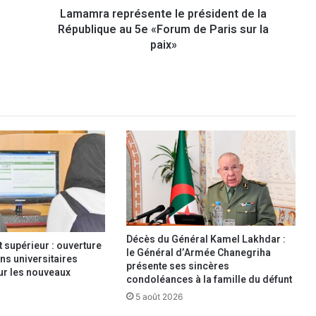
Lamamra représente le président de la
p
République au 5e «Forum de Paris sur la
r
é
paix»
s
e
n
t
e
l
e
p
r
é
s
i
d
Décès du Général Kamel Lakhdar :
supérieur : ouverture
e
le Général d’Armée Chanegriha
ns universitaires
n
présente ses sincères
our les nouveaux
condoléances à la famille du défunt
t
d
5 août 2026
e