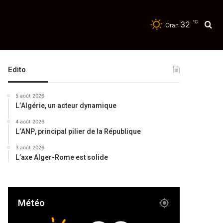
℃
32
Re
Oran
Edito
5 août 2026
L’Algérie, un acteur dynamique
4 août 2026
L’ANP, principal pilier de la République
3 août 2026
L’axe Alger-Rome est solide
Météo