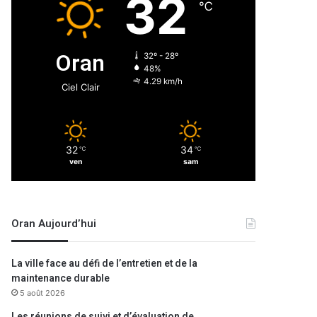
32
℃
Oran
32º - 28º
48%
4.29 km/h
Ciel Clair
32
34
℃
℃
ven
sam
Oran Aujourd’hui
La ville face au défi de l’entretien et de la
maintenance durable
5 août 2026
Les réunions de suivi et d’évaluation de