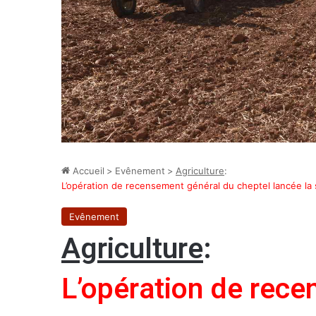
Accueil
>
Evênement
>
Agriculture
:
L’opération de recensement général du cheptel lancée la
Evênement
Agriculture
:
L’opération de rec