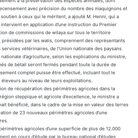
alement à la préservation des espèces animales, dont
le recensement avec précision du nombre des maquignons et
 soutien à ceux qui le méritent, a ajouté M. Henni, qui a
intervient en application d’une instruction du Premier
tion de commissions de wilaya sur tous le territoire
, présidées par les walis, comprennent des représentants
 services vétérinaires, de l’Union nationale des paysans
nationale d’agriculture, selon les explications du ministre,
hés de bétail seront fermés pendant toute la durée de
nsement complet puisse être effectué, incluant tout le
éleveurs au niveau de leurs exploitations.
tion de récupération des périmètres agricoles dans la
 région steppique et agricole d’excellence, le ministre a
vait bénéficié, dans le cadre de la mise en valeur des terres
réation de 23 nouveaux périmètres agricoles d’une
res.
 périmètres agricoles d’une superficie de plus de 12.000
ement en cours d’étude par le bureau national d’études