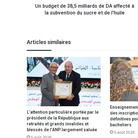
Un budget de 38,5 milliards de DA affecté à
e
la subvention du sucre et de l'huile
3
8
,
5
m
Articles similaires
i
l
l
i
a
r
d
s
d
e
Enseignement 
D
L’attention particulière portée par le
des inscriptio
A
président de la République aux
définitives p
a
retraités et grands invalides et
bacheliers
f
blessés de l’ANP largement saluée
5 août 2026
f
5 août 2026