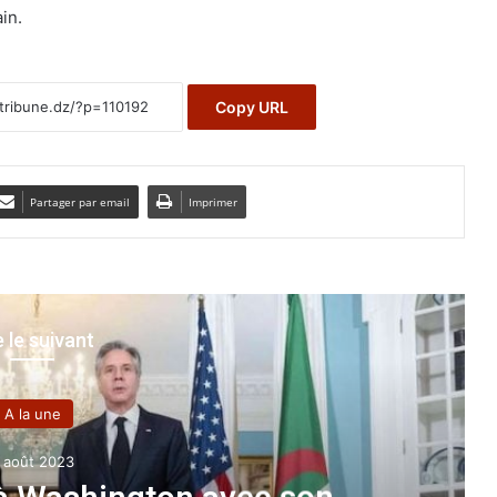
in.
Copy URL
Partager par email
Imprimer
e le suivant
Evênement
 juillet 2021