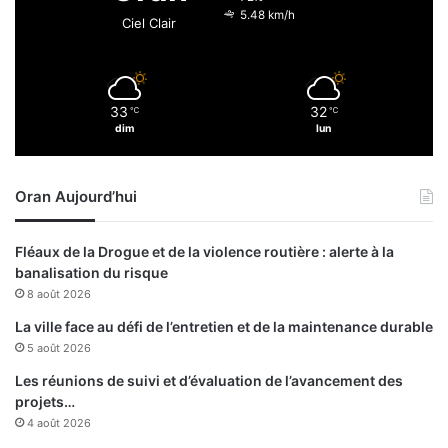
d
n
5.48 km/h
Ciel Clair
e
a
n
t
o
i
u
o
v
n
33
32
℃
℃
e
dim
lun
a
l
l
l
«
e
G
Oran Aujourd’hui
s
é
i
o
Fléaux de la Drogue et de la violence routière : alerte à la
n
p
banalisation du risque
i
o
8 août 2026
t
l
i
i
La ville face au défi de l’entretien et de la maintenance durable
a
t
5 août 2026
t
i
Les réunions de suivi et d’évaluation de l’avancement des
i
q
projets…
v
u
e
4 août 2026
e
s
d