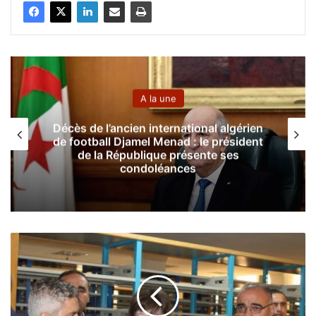
A la une
’ancien international algérien
Tremblement d
l Djamel Menad : le président
moins 144
 République présente ses
condoléances
P
r
o
t
e
c