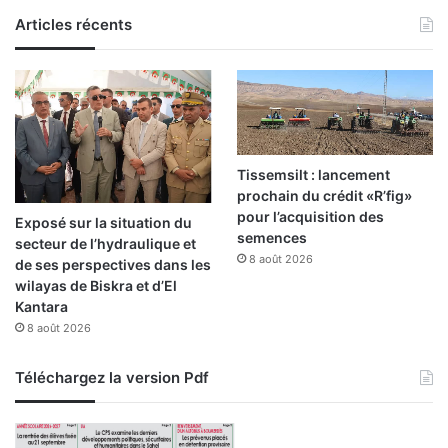
p
u
Articles récents
r
t
é
e
v
r
u
r
e
o
s
r
i
Tissemsilt : lancement
s
prochain du crédit «R’fig»
m
pour l’acquisition des
Exposé sur la situation du
e
semences
secteur de l’hydraulique et
à
8 août 2026
de ses perspectives dans les
l
wilayas de Biskra et d’El
’
Kantara
o
8 août 2026
m
b
Téléchargez la version Pdf
r
e
d
e