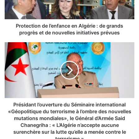
t
i
o
n
Protection de l’enfance en Algérie : de grands
d
progrès et de nouvelles initiatives prévues
e
l
P
’
r
e
é
n
s
f
i
a
d
n
a
c
n
e
t
e
l
Présidant l’ouverture du Séminaire international
n
’
«Géopolitique du terrorisme à l’ombre des nouvelles
A
o
mutations mondiales», le Général d’Armée Said
l
u
Chanegriha : « L’Algérie n’accepte aucune
g
v
surenchère sur la lutte qu’elle a menée contre le
é
e
terrorisme »