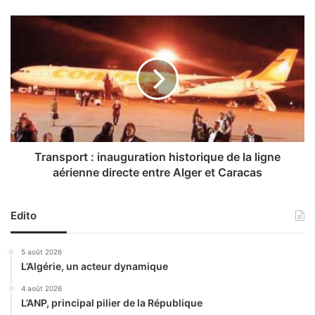
B
r
T
e
r
n
a
t
n
e
s
n
p
h
o
a
r
u
t
s
:
Transport : inauguration historique de la ligne
s
i
aérienne directe entre Alger et Caracas
e
n
à
a
7
u
Edito
8
g
,
u
5 août 2026
6
r
L’Algérie, un acteur dynamique
7
a
d
t
4 août 2026
o
L’ANP, principal pilier de la République
i