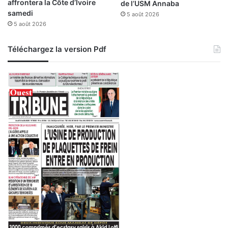
affrontera la Côte d’Ivoire
de l’USM Annaba
g
samedi
5 août 2026
e
5 août 2026
r
e
t
Téléchargez la version Pdf
C
a
r
a
c
a
s