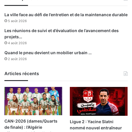
é
r
La ville face au défi de l’entretien et de la maintenance durable
i
5 août 2026
e
n
Les réunions de suivi et d’évaluation de l’avancement des
n
projets…
e
4 août 2026
d
Quand le pneu devient un mobilier urbain …
i
2 août 2026
r
e
Articles récents
c
t
e
e
n
t
r
e
CAN-2026 (dames/Quarts
Ligue 2 : Yacine Slatni
A
de finale) : l’Algérie
nommé nouvel entraîneur
l