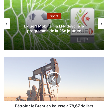
Sport
Le MC Alger sanctionné de deux
matchs à huis clos
P
é
t
r
o
l
e
:
l
e
Pétrole : le Brent en hausse à 78,67 dollars