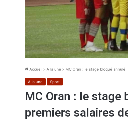
Accueil
>
A la une
>
MC Oran : le stage bloqué annulé, 
A la une
Sport
MC Oran : le stage 
premiers salaires d