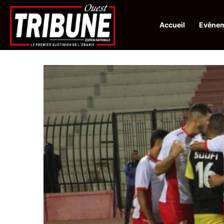
Accueil
Evêne
Infos en Direct:
Lutte contre les drogues : octroi de récompenses 