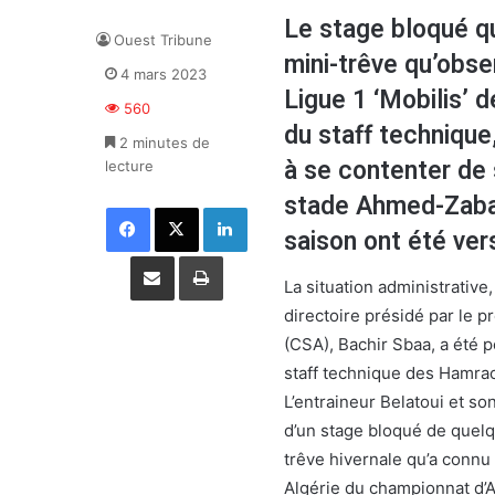
Le stage bloqué qu
Ouest Tribune
mini-trêve qu’obs
4 mars 2023
Ligue 1 ‘Mobilis’ d
560
du staff technique
2 minutes de
à se contenter de
lecture
stade Ahmed-Zabana
Facebook
X
Linkedin
saison ont été vers
Partager par email
Imprimer
La situation administrativ
directoire présidé par le p
(CSA), Bachir Sbaa, a été 
staff technique des Hamra
L’entraineur Belatoui et s
d’un stage bloqué de quelqu
trêve hivernale qu’a connu
Algérie du championnat d’A