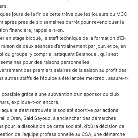
ers.
elques jours de la fin de cette trêve que les joueurs du MCO
nt après près de six semaines d’arrêt pour revendiquer la
tion financière, rappelle-t-on.
rer en stage bloqué, le staff technique de la formation d’El-
à raison de deux séances d’entrainement par jour, et ce, en
té du groupe, y compris l’attaquant Belahouel, qui s’est
 semaines pour des raisons personnelles.
u versement des premiers salaires de la saison au profit des
 autres staffs de l’équipe a été lancée mercredi, assure-t-
 possible grâce à une subvention d’un sponsor du club
inars, explique-t-on encore.
s laquelle s’est retrouvée la société sportive par actions
 wali d’Oran, Said Sayoud, à enclencher des démarches
es pour la dissolution de cette société, d’où la décision de
gestion de l’équipe professionnelle au CSA, une démarche