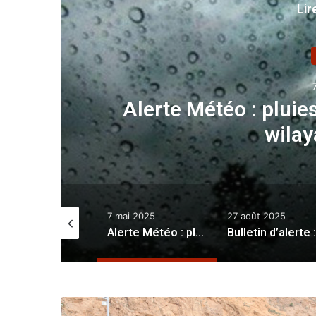
Lir
 plusieurs
Bulletin d
plusieur
7 mai 2025
27 août 2025
18 août 2024
Alerte Météo : pluies orageuses sur plusieurs wilayas de l’Est
Bulletin d’alerte : hautes vagues prévues sur plusieurs zones côtières à partir de jeudi
O