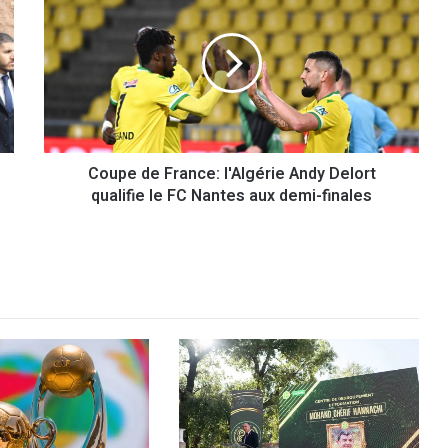
o
u
p
e
d
e
F
r
Coupe de France: l'Algérie Andy Delort
a
qualifie le FC Nantes aux demi-finales
n
c
e
:
l
'
A
l
g
é
r
i
e