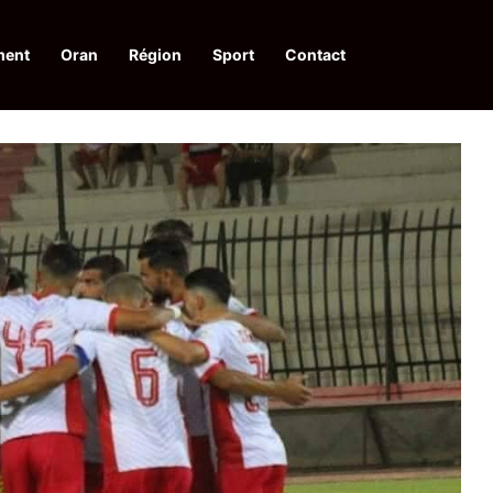
ment
Oran
Région
Sport
Contact
financières aux dénonciateurs de trafiquants