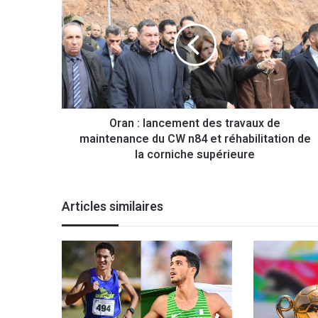
r
a
n
:
l
a
n
c
Oran : lancement des travaux de
e
maintenance du CW n84 et réhabilitation de
m
e
la corniche supérieure
n
t
d
Articles similaires
e
s
t
r
a
v
a
u