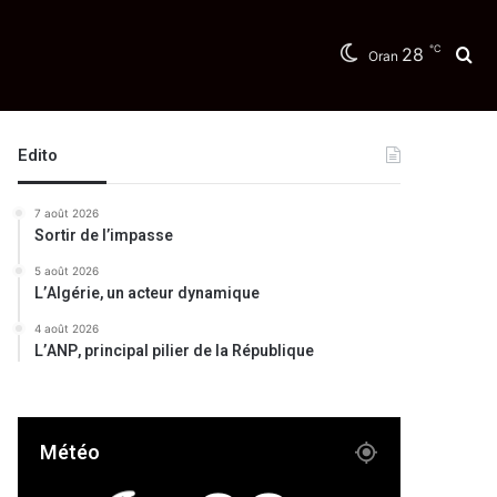
℃
28
Re
Oran
Edito
7 août 2026
Sortir de l’impasse
5 août 2026
L’Algérie, un acteur dynamique
4 août 2026
L’ANP, principal pilier de la République
Météo