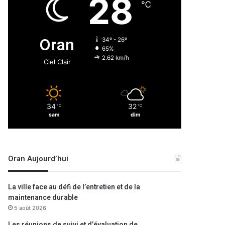
28
℃
Oran
34º - 26º
65%
2.62 km/h
Ciel Clair
34
32
℃
℃
sam
dim
Oran Aujourd’hui
La ville face au défi de l’entretien et de la
maintenance durable
5 août 2026
Les réunions de suivi et d’évaluation de