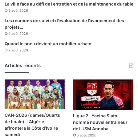
e
La ville face au défi de l’entretien et de la maintenance durable
l
5 août 2026
m
a
Les réunions de suivi et d’évaluation de l’avancement des
d
projets…
j
4 août 2026
i
Quand le pneu devient un mobilier urbain …
d
2 août 2026
M
e
r
Articles récents
o
u
a
n
i
CAN-2026 (dames/Quarts
Ligue 2 : Yacine Slatni
de finale) : l’Algérie
nommé nouvel entraîneur
affrontera la Côte d’Ivoire
de l’USM Annaba
samedi
5 août 2026