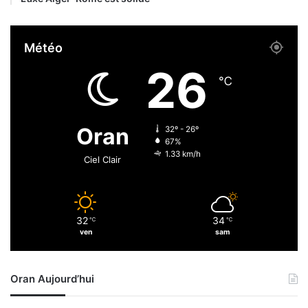
m
b
a
i
r
e
Météo
t
n
y
s
26
r
d
℃
d
e
u
l
b
’
Oran
32º - 26º
é
E
67%
n
t
1.33 km/h
Ciel Clair
é
a
v
t
o
l
32
34
℃
℃
a
ven
sam
t
"
A
Oran Aujourd’hui
b
d