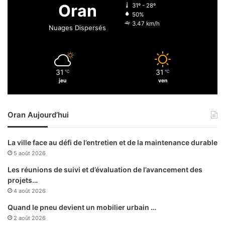
5
Oran
31º - 28º
0
50%
0
3.47 km/h
Nuages Dispersés
.
0
0
0
31
31
℃
℃
d
jeu
ven
i
n
a
Oran Aujourd’hui
r
s
La ville face au défi de l’entretien et de la maintenance durable
5 août 2026
Les réunions de suivi et d’évaluation de l’avancement des
projets…
4 août 2026
Quand le pneu devient un mobilier urbain …
2 août 2026