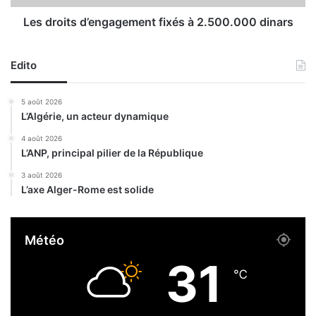
-
s
2
d
Les droits d’engagement fixés à 2.500.000 dinars
6
’
)
e
Edito
n
g
a
5 août 2026
g
L’Algérie, un acteur dynamique
e
m
4 août 2026
L’ANP, principal pilier de la République
e
n
3 août 2026
t
L’axe Alger-Rome est solide
f
i
x
Météo
é
s
31
à
℃
2
.