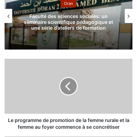
Oran
Faculté des sciences sociales: un
séminaire scientifique pédagogique et
une série d’ateliers de formation
L
e
p
r
o
g
r
a
m
m
Le programme de promotion de la femme rurale et la
e
femme au foyer commence à se concrétiser
d