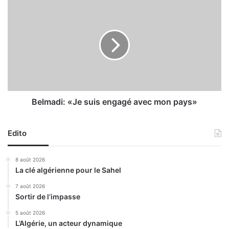
e
B
p
e
r
l
o
m
m
a
o
d
t
i
i
:
o
«
n
J
Belmadi: «Je suis engagé avec mon pays»
d
e
e
s
l
Edito
u
a
i
f
s
8 août 2026
e
e
La clé algérienne pour le Sahel
m
n
m
g
7 août 2026
e
Sortir de l’impasse
a
r
g
5 août 2026
u
é
L’Algérie, un acteur dynamique
r