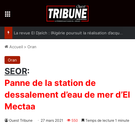
Menu
La revue El Djeïch : l’Algérie poursuit la réalisation d’acquis qualitatifs et historiques dans un climat de sécurité et de stabilité
Accueil
>
Oran
Oran
SEOR
:
Panne de la station de
dessalement d’eau de mer d’El
Mectaa
Ouest Tribune
27 mars 2021
550
Temps de lecture 1 minute