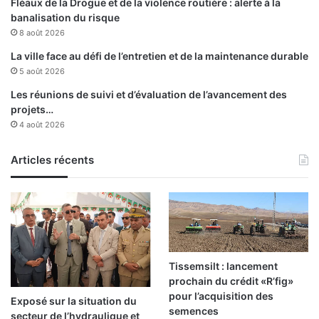
Fléaux de la Drogue et de la violence routière : alerte à la
m
banalisation du risque
m
8 août 2026
e
n
La ville face au défi de l’entretien et de la maintenance durable
c
5 août 2026
e
Les réunions de suivi et d’évaluation de l’avancement des
à
projets…
s
4 août 2026
e
c
o
Articles récents
n
c
r
é
t
i
s
Tissemsilt : lancement
e
prochain du crédit «R’fig»
r
pour l’acquisition des
Exposé sur la situation du
semences
secteur de l’hydraulique et