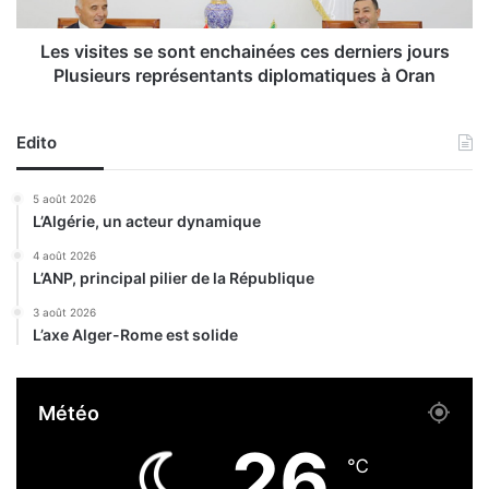
e
t
à
e
A
s
Les visites se sont enchainées ces derniers jours
l
s
Plusieurs représentants diplomatiques à Oran
g
e
e
s
r
o
Edito
:
n
l
t
5 août 2026
e
e
L’Algérie, un acteur dynamique
s
n
r
c
4 août 2026
e
L’ANP, principal pilier de la République
h
l
a
3 août 2026
a
i
L’axe Alger-Rome est solide
t
n
i
é
o
e
Météo
n
s
s
c
26
e
e
℃
n
s