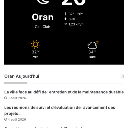
t
d
r
e
Oran
32º - 26º
e
r
69%
l
n
1.23 km/h
Ciel Clair
'
i
A
e
l
r
g
s
32
34
é
℃
℃
j
ven
sam
r
o
i
u
e
r
Oran Aujourd’hui
e
s
t
P
l
l
La ville face au défi de l’entretien et de la maintenance durable
a
u
5 août 2026
T
s
u
i
Les réunions de suivi et d’évaluation de l’avancement des
r
e
projets…
q
u
4 août 2026
u
r