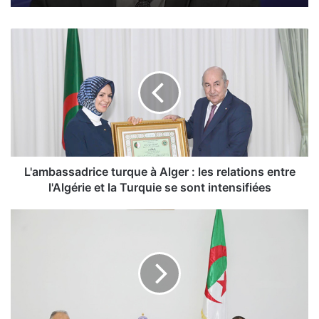
L
'
a
m
b
a
s
s
a
d
L'ambassadrice turque à Alger : les relations entre
r
l'Algérie et la Turquie se sont intensifiées
i
c
L
e
e
t
s
u
v
r
i
q
s
u
i