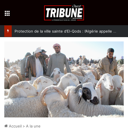
Menu
Protection de la ville sainte d’El-Qods : l’Algérie appelle à une action collective
Accueil
>
A la une