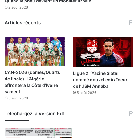
Quand le pneu devient un mobilier urbain …
i
s
2 août 2026
e
r
s
e
e
Articles récents
p
s
r
o
é
n
s
t
e
i
n
n
t
t
a
CAN-2026 (dames/Quarts
Ligue 2 : Yacine Slatni
e
n
de finale) : l’Algérie
nommé nouvel entraîneur
n
t
affrontera la Côte d’Ivoire
de l’USM Annaba
s
s
samedi
5 août 2026
i
d
5 août 2026
f
i
i
p
é
l
Téléchargez la version Pdf
e
o
s
m
a