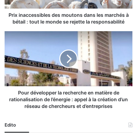
c
c
e
Prix inaccessibles des moutons dans les marchés à
s
bétail : tout le monde se rejette la responsabilité
s
i
P
b
o
l
u
e
r
s
d
d
é
e
v
s
e
m
l
o
o
Pour développer la recherche en matière de
u
p
rationalisation de l’énergie : appel à la création d’un
t
p
réseau de chercheurs et d’entreprises
o
e
n
r
s
l
Edito
d
a
a