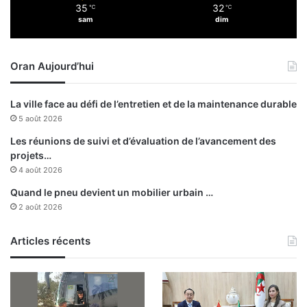
35
32
o
℃
℃
t
sam
dim
u
i
t
o
l
n
Oran Aujourd’hui
e
a
m
l
o
i
La ville face au défi de l’entretien et de la maintenance durable
n
s
5 août 2026
d
a
e
t
Les réunions de suivi et d’évaluation de l’avancement des
s
i
projets…
e
o
4 août 2026
r
n
Quand le pneu devient un mobilier urbain …
e
d
2 août 2026
j
e
e
l
t
’
Articles récents
t
é
e
n
l
e
a
r