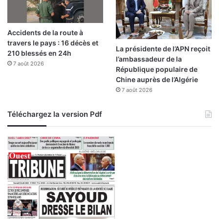
r
g
e
i
s
e
Accidents de la route à
p
:
travers le pays : 16 décès et
o
a
La présidente de l’APN reçoit
210 blessés en 24h
n
p
l’ambassadeur de la
s
7 août 2026
p
République populaire de
a
e
Chine auprès de l’Algérie
b
l
7 août 2026
i
à
l
l
Téléchargez la version Pdf
i
a
t
c
é
r
é
a
t
i
o
n
d