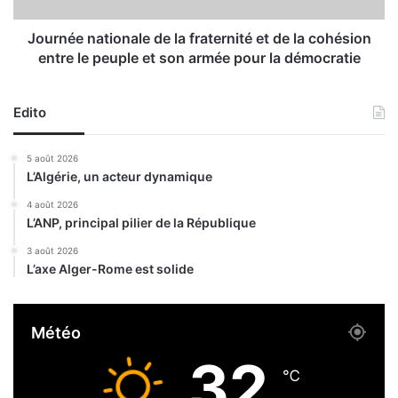
e
a
p
t
Journée nationale de la fraternité et de la cohésion
r
i
entre le peuple et son armée pour la démocratie
é
o
s
n
e
a
Edito
n
l
t
e
5 août 2026
e
d
L’Algérie, un acteur dynamique
r
e
a
l
4 août 2026
s
L’ANP, principal pilier de la République
a
o
f
3 août 2026
n
r
L’axe Alger-Rome est solide
p
a
r
t
o
e
Météo
g
r
r
n
32
a
i
℃
m
t