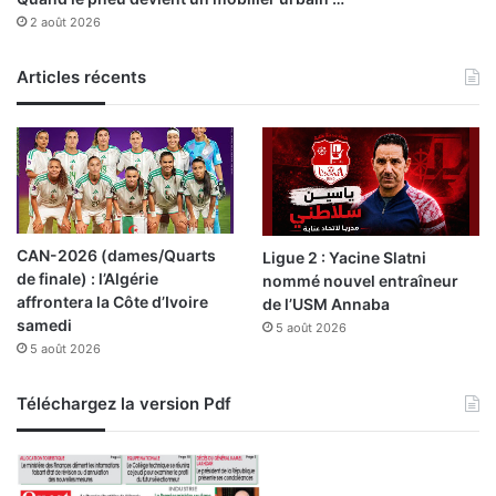
e
2 août 2026
p
e
Articles récents
u
p
l
e
e
t
s
o
CAN-2026 (dames/Quarts
Ligue 2 : Yacine Slatni
n
de finale) : l’Algérie
nommé nouvel entraîneur
a
affrontera la Côte d’Ivoire
de l’USM Annaba
r
samedi
5 août 2026
m
5 août 2026
é
e
p
Téléchargez la version Pdf
o
u
r
l