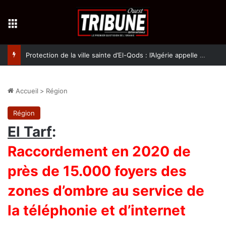
Menu
Protection de la ville sainte d’El-Qods : l’Algérie appelle à une action collective
Accueil
>
Région
Région
El Tarf
:
Raccordement en 2020 de
près de 15.000 foyers des
zones d’ombre au service de
la téléphonie et d’internet