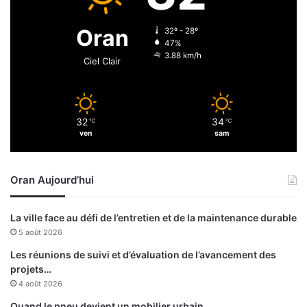
m
é
e
e
Oran
32º - 28º
j
t
47%
e
d
3.88 km/h
Ciel Clair
u
e
d
l
i
a
c
32
34
℃
℃
o
ven
sam
h
é
s
Oran Aujourd’hui
i
o
n
La ville face au défi de l’entretien et de la maintenance durable
e
5 août 2026
n
t
Les réunions de suivi et d’évaluation de l’avancement des
r
projets…
e
4 août 2026
l
Quand le pneu devient un mobilier urbain …