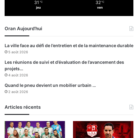
31
32
℃
℃
d
jeu
ven
é
s
o
Oran Aujourd’hui
r
m
a
La ville face au défi de l’entretien et de la maintenance durable
i
5 août 2026
s
a
Les réunions de suivi et d’évaluation de l’avancement des
u
projets…
n
4 août 2026
i
Quand le pneu devient un mobilier urbain …
v
2 août 2026
e
a
Articles récents
u
d
e
s
p