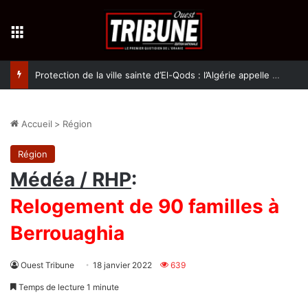
Menu
Protection de la ville sainte d’El-Qods : l’Algérie appelle à une action collective
Accueil
>
Région
Région
Médéa / RHP
:
Relogement de 90 familles à
Berrouaghia
Ouest Tribune
18 janvier 2022
639
Temps de lecture 1 minute