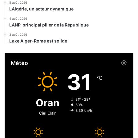
5 août 2026
i
d
L’Algérie, un acteur dynamique
o
e
n
s
4 août 2026
d
L’ANP, principal pilier de la République
c
e
a
3 août 2026
1
s
L’axe Alger-Rome est solide
5
d
m
e
i
C
Météo
l
o
l
v
31
i
i
℃
o
d
n
s
s
e
Oran
31º - 28º
D
f
50%
A
e
3.39 km/h
Ciel Clair
r
o
n
t