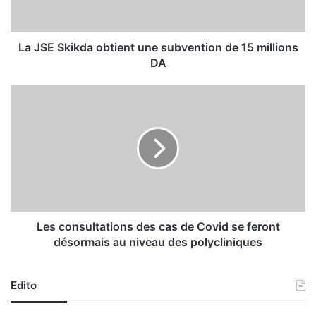
k
i
k
d
La JSE Skikda obtient une subvention de 15 millions
a
DA
o
b
L
t
e
i
s
e
c
n
o
t
n
u
s
n
u
e
l
s
t
Les consultations des cas de Covid se feront
u
a
désormais au niveau des polycliniques
b
t
v
i
e
o
Edito
n
n
t
s