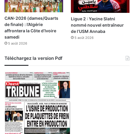
o
l
y
CAN-2026 (dames/Quarts
Ligue 2 : Yacine Slatni
c
de finale) : l’Algérie
nommé nouvel entraîneur
l
affrontera la Côte d’Ivoire
de l’USM Annaba
i
samedi
5 août 2026
n
5 août 2026
i
q
u
Téléchargez la version Pdf
e
s