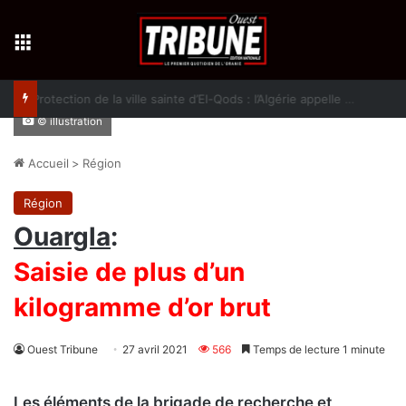
Menu
Protection de la ville sainte d’El-Qods : l’Algérie appelle à une action collective
© illustration
Accueil
>
Région
Région
Ouargla
:
Saisie de plus d’un
kilogramme d’or brut
Ouest Tribune
27 avril 2021
566
Temps de lecture 1 minute
Les éléments de la brigade de recherche et