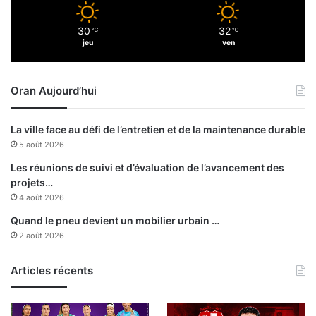
u
e
n
30
32
℃
℃
a
jeu
ven
t
i
o
Oran Aujourd’hui
n
a
l
La ville face au défi de l’entretien et de la maintenance durable
5 août 2026
Les réunions de suivi et d’évaluation de l’avancement des
projets…
4 août 2026
Quand le pneu devient un mobilier urbain …
2 août 2026
Articles récents