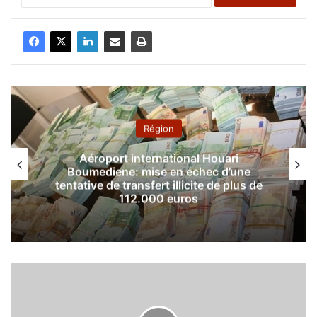
Région
Aéroport international Houari
Boumediene: mise en échec d’une
tentative de transfert illicite de plus de
112.000 euros
P
l
u
s