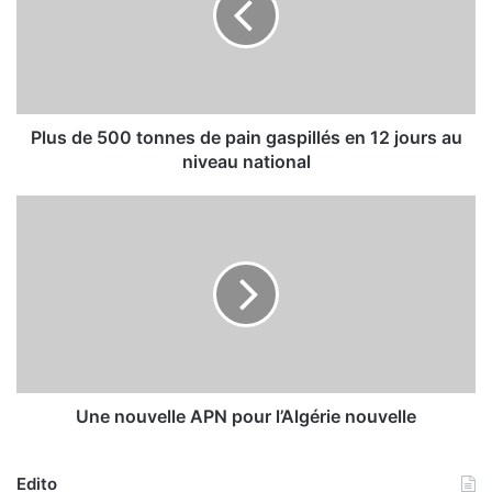
d
e
5
0
0
t
Plus de 500 tonnes de pain gaspillés en 12 jours au
o
niveau national
n
n
U
e
n
s
e
d
n
e
o
p
u
a
v
i
e
n
l
g
l
Une nouvelle APN pour l’Algérie nouvelle
a
e
s
A
p
Edito
P