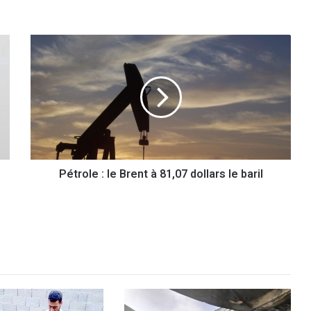
P
é
t
r
o
l
e
:
l
Pétrole : le Brent à 81,07 dollars le baril
e
B
r
e
n
t
à
8
1
,