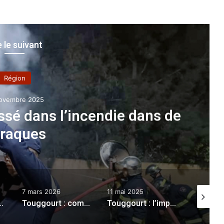
e le suivant
Région
octobre 2024
ts de la 4ème promotion de
es ingénieurs de la ville
» rejoignent les bancs des
tudes
11 mai 2025
16 décembre 2021
14 juin 20
mémoration du 64e anniversaire des manifestations populaires du 7 mars 1962
Touggourt : l’importance du référent religieux de l’Algérie dans la consolidation de la paix et la sécurité au Sahel soulignée
Le médiateur de la république , Brahim Merad, de Mostaganem
«L’administration ne doit pas être une source d’entraves, mais de facilitation et d’accompagnement de l’investisseur»