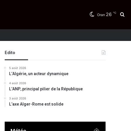
℃
26
Re
Oran
Edito
5 août 2026
L’Algérie, un acteur dynamique
4 août 2026
L’ANP, principal pilier de la République
3 août 2026
L’axe Alger-Rome est solide