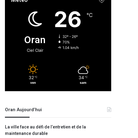
Météo
26
℃
Oran
32º - 26º
70%
1.04 km/h
Ciel Clair
32
34
℃
℃
ven
sam
Oran Aujourd’hui
La ville face au défi de l’entretien et de la
maintenance durable