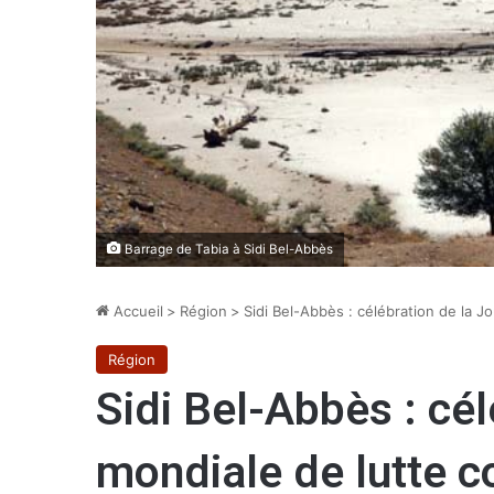
Barrage de Tabia à Sidi Bel-Abbès
Accueil
>
Région
>
Sidi Bel-Abbès : célébration de la J
Région
Sidi Bel-Abbès : cé
mondiale de lutte co