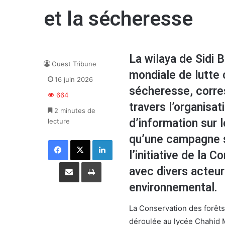
et la sécheresse
La wilaya de Sidi 
Ouest Tribune
mondiale de lutte c
16 juin 2026
sécheresse, corre
664
travers l’organisa
2 minutes de
d’information sur 
lecture
qu’une campagne s
Facebook
X
Linkedin
l’initiative de la 
Partager par email
Imprimer
avec divers acteur
environnemental.
La Conservation des forêts
déroulée au lycée Chahid