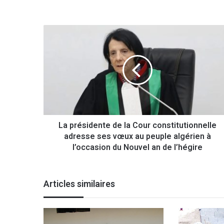
L
a
p
r
é
s
i
d
e
La présidente de la Cour constitutionnelle
n
adresse ses vœux au peuple algérien à
t
e
l’occasion du Nouvel an de l’hégire
d
e
l
Articles similaires
a
C
o
u