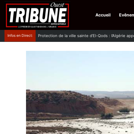
Accueil
Evêne
Infos en Direct:
Protection de la ville sainte d’El-Qods : l’Algérie ap