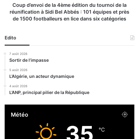
s
o
Coup d’envoi de la 4ème édition du tournoi de la
p
i
réunification à Sidi Bel Abbés : 101 équipes et près
é
d
de 1500 footballeurs en lice dans six catégories
c
e
i
l
a
a
Edito
l
4
p
è
7 août 2026
o
m
Sortir de l’impasse
u
e
r
é
5 août 2026
l
d
L’Algérie, un acteur dynamique
a
i
4 août 2026
s
t
L’ANP, principal pilier de la République
é
i
c
o
u
n
Météo
r
d
i
u
35
s
t
℃
a
o