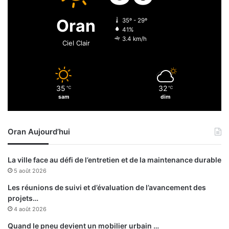
t
u
i
r
Oran
35º - 29º
o
n
41%
n
o
3.4 km/h
Ciel Clair
d
i
e
d
e
l
l
35
32
’
℃
℃
a
sam
dim
e
r
x
é
a
u
Oran Aujourd’hui
m
n
e
i
n
f
La ville face au défi de l’entretien et de la maintenance durable
i
5 août 2026
c
a
Les réunions de suivi et d’évaluation de l’avancement des
t
projets…
i
4 août 2026
o
Quand le pneu devient un mobilier urbain …