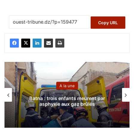
Copy URL
A la une
Batna : trois enfants meurent par
asphyxie aux gaz brûlés