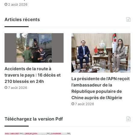
n
2 août 2026
à
S
i
Articles récents
d
i
B
e
l
A
b
Accidents de la route à
b
travers le pays : 16 décès et
é
La présidente de l’APN reçoit
210 blessés en 24h
s
l’ambassadeur de la
7 août 2026
:
République populaire de
1
Chine auprès de l’Algérie
0
7 août 2026
1
é
Téléchargez la version Pdf
q
u
i