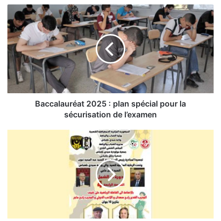
B
a
c
c
a
l
a
u
r
é
Baccalauréat 2025 : plan spécial pour la
a
sécurisation de l’examen
t
2
C
0
o
2
u
5
p
:
d
p
’
l
e
a
n
n
v