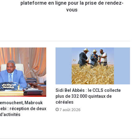
o
plateforme en ligne pour la prise de rendez-
n
vous
f
o
r
m
i
t
é
d
e
s
v
Sidi Bel Abbés : le CCLS collecte
é
plus de 332 000 quintaux de
h
céréales
 Temouchent, Mabrouk
i
bi : réception de deux
7 août 2026
c
’activités
u
l
e
s