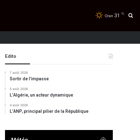
℃
31
Re
Oran
Edito
7 août 2026
Sortir de l’impasse
5 août 2026
L’Algérie, un acteur dynamique
4 août 2026
L’ANP, principal pilier de la République