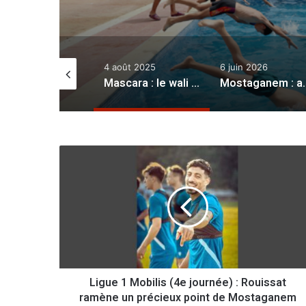
4 août 2025
6 juin 2026
2 décembre 20
Mascara : le wali inaugure deux piscines municipales
Mostaganem : apparition de la cochenille du carmin
L
i
g
u
e
1
M
o
b
Ligue 1 Mobilis (4e journée) : Rouissat
i
ramène un précieux point de Mostaganem
l