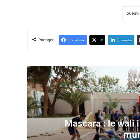
Partager
Facebook
X
Linkedin
Lir
piscines
Mostaganem