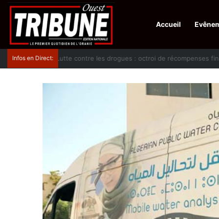
Accueil
Evêne
Infos en Direct:
Lutte contre les drogues : octroi de récompenses 