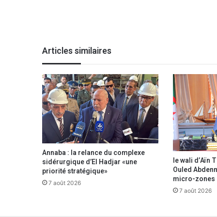
i
s
(
4
e
Articles similaires
j
o
u
r
n
é
e
)
:
R
Annaba : la relance du complexe
o
le wali d’Aïn
sidérurgique d’El Hadjar «une
u
Ouled Abdenne
priorité stratégique»
i
micro-zones d
7 août 2026
s
7 août 2026
s
a
t