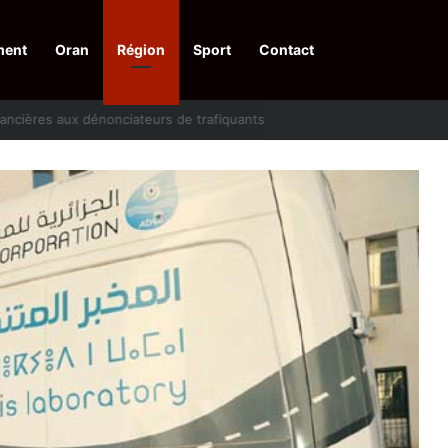
ment
Oran
Région
Sport
Contact
financières aux dénonciateurs de trafiquants