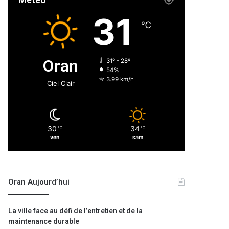
Météo
31
℃
Oran
31º - 28º
54%
3.99 km/h
Ciel Clair
30
34
℃
℃
ven
sam
Oran Aujourd’hui
La ville face au défi de l’entretien et de la
maintenance durable