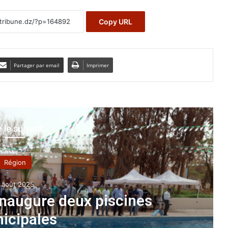
Copy URL
Partager par email
Imprimer
e le suivant
Région
6 juin 2026
 : apparition de la cochenille d
carmin