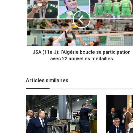
S
A
(
1
1
e
J
)
JSA (11e J): l'Algérie boucle sa participation
:
avec 22 nouvelles médailles
l
'
A
l
Articles similaires
g
é
r
i
e
b
o
u
c