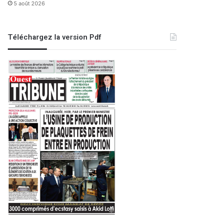
5 août 2026
Téléchargez la version Pdf
Région
17 février 2024
Constantine : un mort et 52 b
accident d’un bus transportan
de l’USM Anna
22
27 novembre 2023
27 avril 2024
Le Directeur général de l’Institut Pasteur d’Algérie
Canoë-kayak | Championnat d’Afrique : l’Algérie termine avec 13 médailles dont 2 en or, aucun athlète qualifié aux JO
:
Ghaza : le bilan de l’agression sioniste s’élève à 34.388 martyrs
r très prudent»