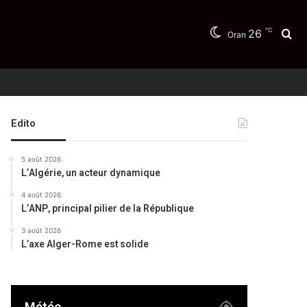
℃
26
Re
Oran
Edito
5 août 2026
L’Algérie, un acteur dynamique
4 août 2026
L’ANP, principal pilier de la République
3 août 2026
L’axe Alger-Rome est solide