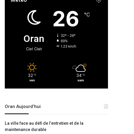
Météo
26
℃
Oran
32º - 26º
69%
1.23 km/h
Ciel Clair
32
34
℃
℃
ven
sam
Oran Aujourd’hui
La ville face au défi de l’entretien et de la
maintenance durable