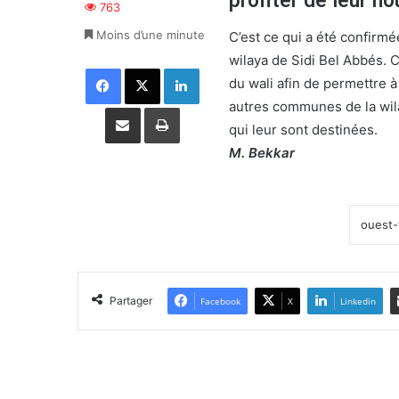
profiter de leur no
763
Moins d’une minute
C’est ce qui a été confirmé
wilaya de Sidi Bel Abbés. C
Facebook
X
Linkedin
du wali afin de permettre à
autres communes de la wilay
Partager par email
Imprimer
qui leur sont destinées.
M. Bekkar
Partager
Facebook
X
Linkedin