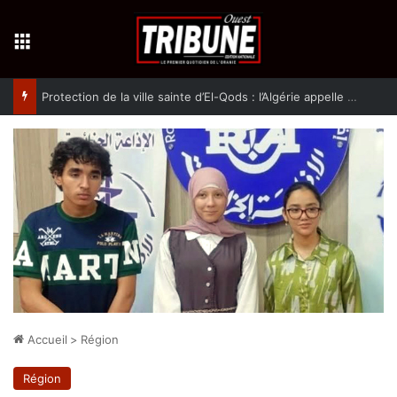
Menu
Protection de la ville sainte d’El-Qods : l’Algérie appelle à une action collective
Accueil
>
Région
Région