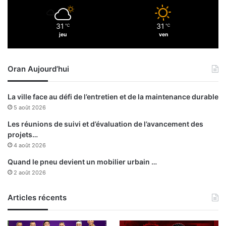
d
a
u
b
31
31
℃
℃
n
l
jeu
ven
o
e
u
v
Oran Aujourd’hui
e
l
a
La ville face au défi de l’entretien et de la maintenance durable
n
5 août 2026
d
e
Les réunions de suivi et d’évaluation de l’avancement des
l
projets…
’
4 août 2026
h
Quand le pneu devient un mobilier urbain …
é
2 août 2026
g
i
r
Articles récents
e