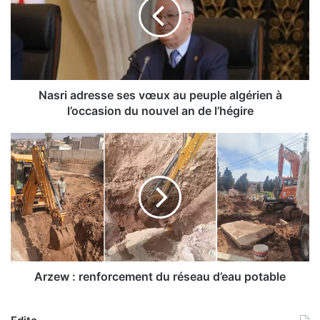
r
i
a
d
r
e
s
Nasri adresse ses vœux au peuple algérien à
s
l’occasion du nouvel an de l’hégire
e
s
A
e
r
s
z
v
e
œ
w
u
:
x
r
a
e
u
n
p
f
Arzew : renforcement du réseau d’eau potable
e
o
u
r
p
c