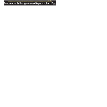
Djamel Belmadi: « Le match face à la Zambie est loin d’être sans enjeu »
« Toutes les dispositions prises pour une meilleure organisation du match »