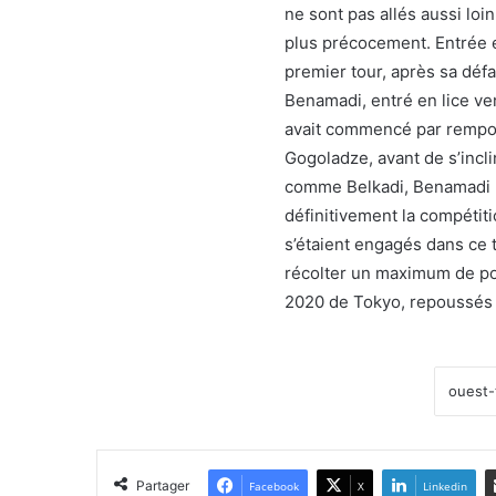
ne sont pas allés aussi loi
plus précocement. Entrée e
premier tour, après sa déf
Benamadi, entré en lice ven
avait commencé par rempor
Gogoladze, avant de s’incl
comme Belkadi, Benamadi n’
définitivement la compétiti
s’étaient engagés dans ce to
récolter un maximum de poi
2020 de Tokyo, repoussés à
Partager
Facebook
X
Linkedin