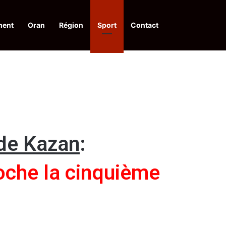
ment
Oran
Région
Sport
Contact
 d’acquis qualitatifs et historiques dans un climat de sécurité et de stabili
de Kazan
:
oche la cinquième