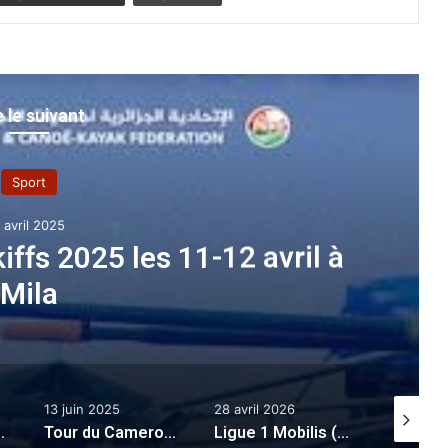
e le suivant
Sport
 avril 2025
iffs 2025 les 11-12 avril à
Mila
13 juin 2025
28 avril 2026
23 févrie
érienne A’
:
Tour du Cameroun : Abdellah Benyoucef prend la deuxième place
Ligue 1 Mobilis (mise à jour/19e journée) : le MCA pour un pas vers le titre, duel indécis à Tizi-Ouzou