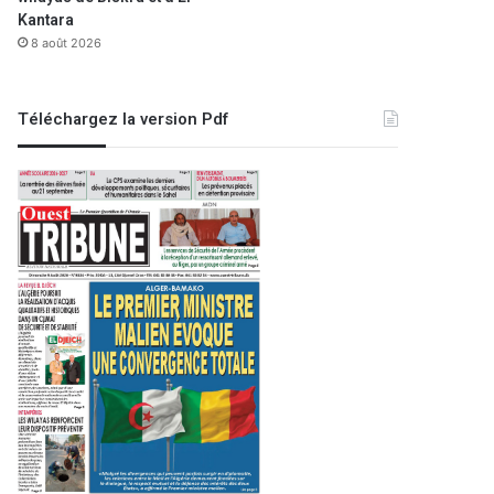
Kantara
8 août 2026
Téléchargez la version Pdf
Sport
27 septembre 2022
Sélection algérien
Bougherra craint une autre «
CHAN
r 2025
24 mars 2021
15 novembre 2022
Cyclisme / Grand Prix international de la ville d’Alger : Hamza Yacine (Madar Pro-Team) remporte l’édition 2025
Qualif. CAN-2021 (Algérie)
:
La direction du complexe olympique Miloud-Hadefi d'Oran