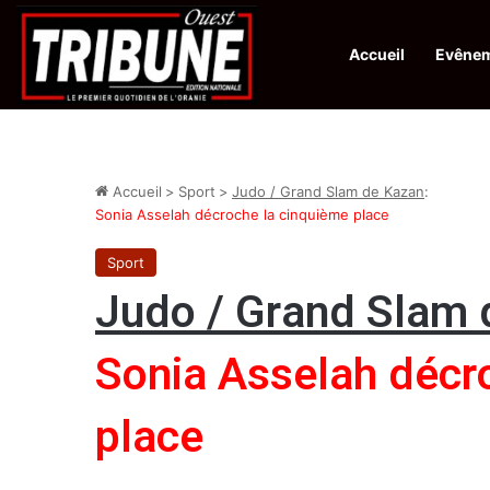
Accueil
Evêne
Infos en Direct:
La revue El Djeïch : l’Algérie poursuit la réalisation
Accueil
>
Sport
>
Judo / Grand Slam de Kazan
:
Sonia Asselah décroche la cinquième place
Sport
Judo / Grand Slam 
Sonia Asselah décr
place