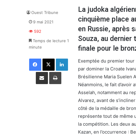
La judoka algérien
Ouest Tribune
cinquième place a
9 mai 2021
en Russie, après s
592
Souza, au dernier 
Temps de lecture 1
finale pour le bron
minute
Facebook
X
Linkedin
Exemptée du premier tour 
par dominer la Croate Ivana 
Partager par email
Imprimer
Brésilienne Maria Suelen 
Néanmoins, le fait d’avoir 
Asselah, notamment au rep
Alvarez, avant de s’incline
côté de la médaille de bro
représente tout de même un
la compétition. Les deux a
Kazan, en l’occurrence : B