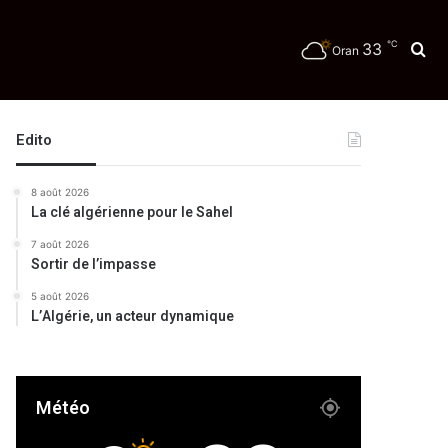
℃
33
Re
Oran
té
Edito
8 août 2026
La clé algérienne pour le Sahel
7 août 2026
Sortir de l’impasse
5 août 2026
L’Algérie, un acteur dynamique
Météo