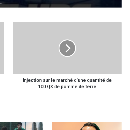
I
n
j
e
c
t
i
o
n
Injection sur le marché d’une quantité de
s
100 QX de pomme de terre
u
r
l
e
m
a
r
c