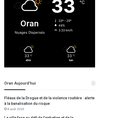
33
℃
Oran
33º - 29º
49%
3.33 km/h
Nuages Dispersés
33
33
℃
℃
dim
lun
Oran Aujourd’hui
Fléaux de la Drogue et de la violence routière : alerte
à la banalisation du risque
8 août 2026
La ville face au défi de l’entretien et de la