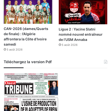
d
r
e
l
l
e
’
s
e
a
CAN-2026 (dames/Quarts
Ligue 2 : Yacine Slatni
x
v
de finale) : l’Algérie
nommé nouvel entraîneur
e
o
affrontera la Côte d’Ivoire
de l’USM Annaba
r
i
samedi
c
5 août 2026
r
5 août 2026
i
s
c
l
e
i
Téléchargez la version Pdf
2
b
0
y
2
e
4
n
j
s
u
g
s
e
q
l
u
é