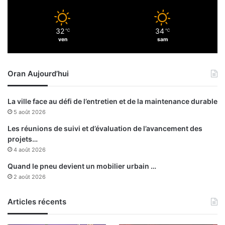
é
t
r
i
i
32
34
o
℃
℃
e
ven
sam
n
n
d
n
é
e
Oran Aujourd’hui
f
r
i
é
n
u
La ville face au défi de l’entretien et de la maintenance durable
i
s
5 août 2026
t
s
i
i
Les réunions de suivi et d’évaluation de l’avancement des
v
t
projets…
e
à
4 août 2026
d
p
Quand le pneu devient un mobilier urbain …
e
r
2 août 2026
l
o
’
t
I
Articles récents
é
F
g
U
e