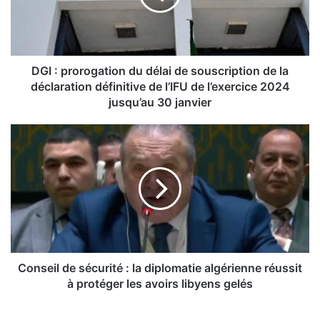
p
r
o
r
o
DGI : prorogation du délai de souscription de la
g
déclaration définitive de l’IFU de l’exercice 2024
a
jusqu’au 30 janvier
t
i
C
o
o
n
n
d
s
u
e
d
i
é
l
l
d
a
e
i
s
Conseil de sécurité : la diplomatie algérienne réussit
d
é
à protéger les avoirs libyens gelés
e
c
s
u