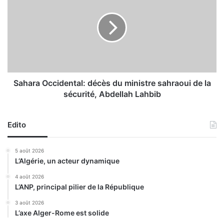
r
h
n
a
e
r
m
a
e
O
n
c
t
c
:
i
Sahara Occidental: décès du ministre sahraoui de la
l
d
sécurité, Abdellah Lahbib
a
e
c
n
o
t
Edito
m
a
m
l
5 août 2026
u
:
L’Algérie, un acteur dynamique
n
d
i
é
4 août 2026
c
L’ANP, principal pilier de la République
c
a
è
3 août 2026
t
s
L’axe Alger-Rome est solide
i
d