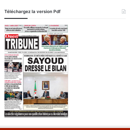
r
b
e
Téléchargez la version Pdf
d
u
j
o
u
r