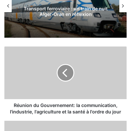
Transport ferroviaire : un train de nuit
Alger-Oran en réflexion
R
é
u
n
i
o
n
d
u
G
Réunion du Gouvernement: la communication,
o
l'industrie, l'agriculture et la santé à l'ordre du jour
u
v
S
e
a