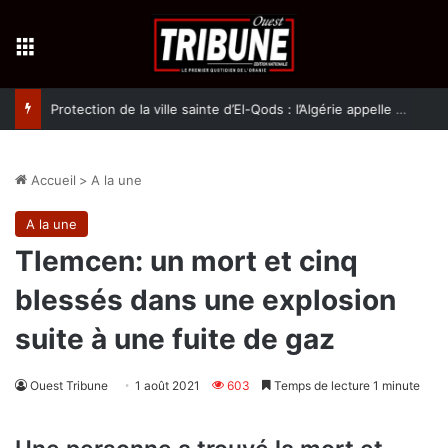
Menu
Protection de la ville sainte d’El-Qods : l’Algérie appelle à une action collective
Accueil
>
A la une
A la une
Tlemcen: un mort et cinq
blessés dans une explosion
suite à une fuite de gaz
Ouest Tribune
1 août 2021
603
Temps de lecture 1 minute