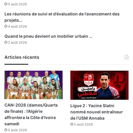
c
s
5 août 2026
u
é
l
c
Les réunions de suivi et d’évaluation de l’avancement des
t
u
projets…
u
r
4 août 2026
r
i
Quand le pneu devient un mobilier urbain …
e
t
2 août 2026
e
é
t
,
l
Articles récents
A
a
b
s
d
a
e
n
l
t
l
é
a
à
h
CAN-2026 (dames/Quarts
Ligue 2 : Yacine Slatni
l
L
de finale) : l’Algérie
nommé nouvel entraîneur
'
a
affrontera la Côte d’Ivoire
de l’USM Annaba
o
h
samedi
5 août 2026
r
b
5 août 2026
d
i