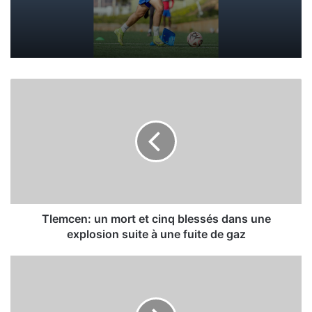
T
l
e
m
c
e
n
:
u
n
Tlemcen: un mort et cinq blessés dans une
m
explosion suite à une fuite de gaz
o
r
D
t
é
e
c
t
è