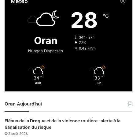
Météo
l
f
o
i
28
s
g
℃
i
u
o
r
n
e
Oran
34º - 27º
s
d
72%
u
e
0.42 km/h
Nuages Dispersés
i
l
t
a
e
m
à
u
34
33
u
℃
℃
s
dim
lun
n
i
e
q
f
u
Oran Aujourd’hui
u
e
i
a
t
n
Fléaux de la Drogue et de la violence routière : alerte à la
e
d
banalisation du risque
d
a
8 août 2026
e
l