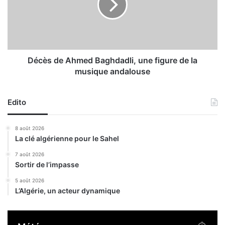
c
s
i
d
n
e
q
A
b
h
l
m
Décès de Ahmed Baghdadli, une figure de la
e
e
musique andalouse
s
d
s
B
é
a
Edito
s
g
d
h
8 août 2026
a
d
La clé algérienne pour le Sahel
n
a
s
d
7 août 2026
u
Sortir de l’impasse
l
n
i
5 août 2026
e
,
L’Algérie, un acteur dynamique
e
u
x
n
p
e