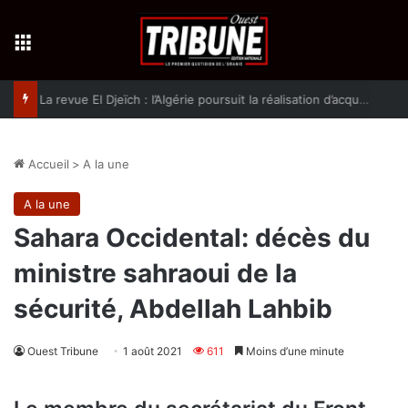
Menu
La revue El Djeïch : l’Algérie poursuit la réalisation d’acquis qualitatifs et historiques dans un climat de sécurité et de stabilité
Accueil
>
A la une
A la une
Sahara Occidental: décès du
ministre sahraoui de la
sécurité, Abdellah Lahbib
Ouest Tribune
1 août 2021
611
Moins d’une minute