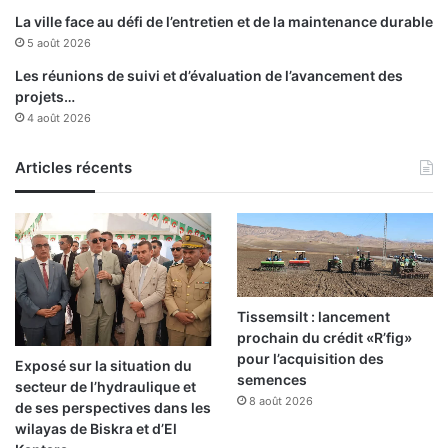
g
o
La ville face au défi de l’entretien et de la maintenance durable
a
u
5 août 2026
z
s
Les réunions de suivi et d’évaluation de l’avancement des
e
projets…
4 août 2026
Articles récents
Tissemsilt : lancement
prochain du crédit «R’fig»
pour l’acquisition des
Exposé sur la situation du
semences
secteur de l’hydraulique et
8 août 2026
de ses perspectives dans les
wilayas de Biskra et d’El