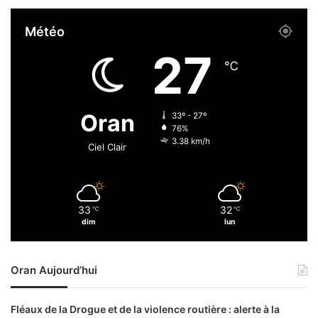
n
c
Météo
e
o
27
p
℃
é
r
a
Oran
33º - 27º
t
76%
i
3.38 km/h
Ciel Clair
o
n
n
e
33
32
℃
℃
l
dim
lun
l
e
s
Oran Aujourd’hui
Fléaux de la Drogue et de la violence routière : alerte à la