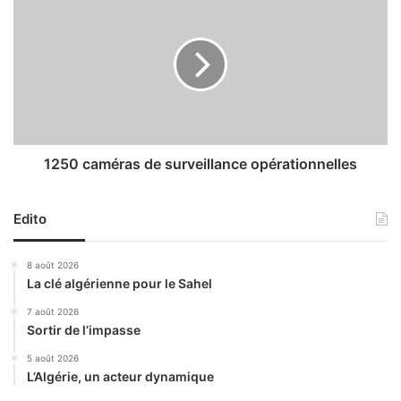
t
2
b
5
i
0
e
c
n
a
à
m
l
é
’
r
O
a
1250 caméras de surveillance opérationnelles
l
s
y
d
m
Edito
e
p
s
i
u
8 août 2026
q
r
La clé algérienne pour le Sahel
u
v
e
e
7 août 2026
Sortir de l’impasse
L
i
y
l
5 août 2026
o
l
L’Algérie, un acteur dynamique
n
a