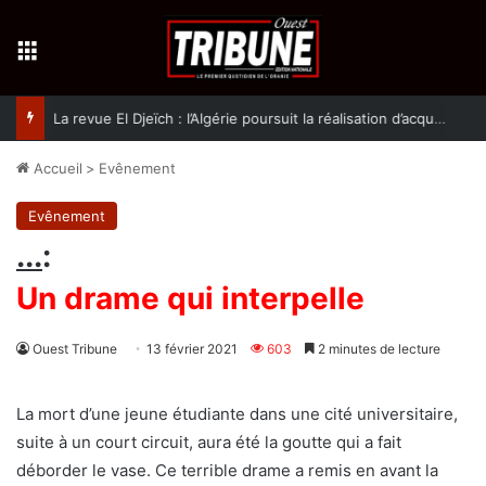
Menu
La revue El Djeïch : l’Algérie poursuit la réalisation d’acquis qualitatifs et historiques dans un climat de sécurité et de stabilité
Accueil
>
Evênement
Evênement
...
:
Un drame qui interpelle
Ouest Tribune
13 février 2021
603
2 minutes de lecture
La mort d’une jeune étudiante dans une cité universitaire,
suite à un court circuit, aura été la goutte qui a fait
déborder le vase. Ce terrible drame a remis en avant la