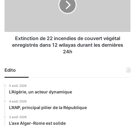
r
n
e
c
s
t
s
i
e
o
r
n
Extinction de 22 incendies de couvert végétal
o
d
enregistrés dans 12 wilayas durant les dernières
n
e
24h
t
2
é
2
q
i
Edito
u
n
i
c
5 août 2026
p
e
L’Algérie, un acteur dynamique
é
n
e
d
4 août 2026
s
i
L’ANP, principal pilier de la République
e
e
3 août 2026
n
s
L’axe Alger-Rome est solide
m
d
o
e