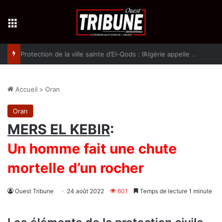
Menu
Protection de la ville sainte d’El-Qods : l’Algérie appelle à une action collective
Accueil
>
Oran
Oran
MERS EL KEBIR
:
Un homme fait une chute
mortelle d’un rocher
Ouest Tribune
24 août 2022
601
Temps de lecture 1 minute