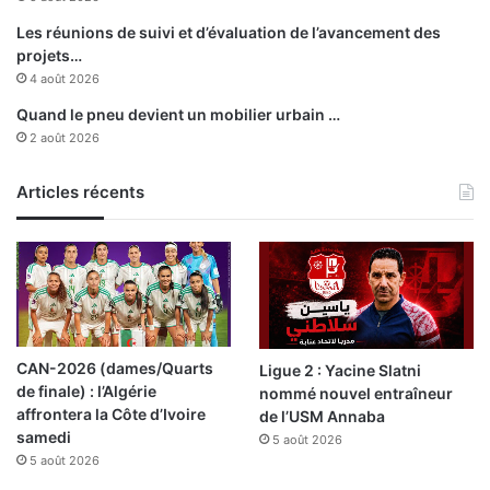
t
r
Les réunions de suivi et d’évaluation de l’avancement des
é
projets…
s
4 août 2026
d
Quand le pneu devient un mobilier urbain …
a
2 août 2026
n
s
1
Articles récents
2
w
i
l
a
y
a
CAN-2026 (dames/Quarts
Ligue 2 : Yacine Slatni
s
de finale) : l’Algérie
nommé nouvel entraîneur
d
affrontera la Côte d’Ivoire
de l’USM Annaba
u
samedi
5 août 2026
r
5 août 2026
a
n