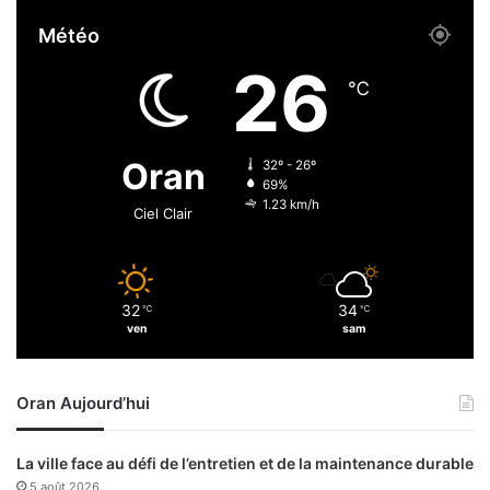
y
c
Météo
e
o
n
u
26
s
v
℃
n
e
u
r
m
t
Oran
32º - 26º
é
v
69%
r
é
1.23 km/h
Ciel Clair
i
g
q
é
u
t
e
a
32
34
s
℃
℃
l
ven
sam
e
n
r
Oran Aujourd’hui
e
g
i
La ville face au défi de l’entretien et de la maintenance durable
s
5 août 2026