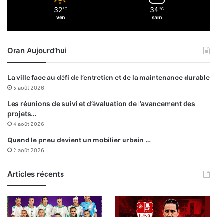
q
32
34
℃
℃
u
ven
sam
é
d
a
Oran Aujourd’hui
n
s
p
La ville face au défi de l’entretien et de la maintenance durable
l
5 août 2026
u
s
Les réunions de suivi et d’évaluation de l’avancement des
i
projets…
e
4 août 2026
u
Quand le pneu devient un mobilier urbain …
r
2 août 2026
s
a
Articles récents
f
f
a
i
r