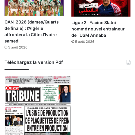
e
s
d
CAN-2026 (dames/Quarts
Ligue 2 : Yacine Slatni
’
de finale) : l’Algérie
nommé nouvel entraîneur
e
affrontera la Côte d’Ivoire
de l’USM Annaba
s
samedi
5 août 2026
c
5 août 2026
r
o
q
Téléchargez la version Pdf
u
e
r
i
e