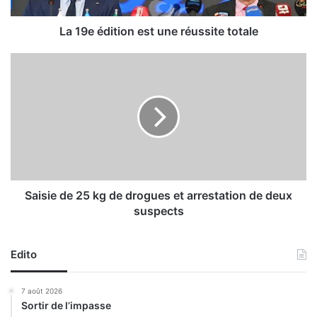
i
t
i
La 19e édition est une réussite totale
o
n
S
e
a
s
i
t
s
u
i
n
e
e
d
r
e
é
2
u
5
Saisie de 25 kg de drogues et arrestation de deux
s
k
suspects
s
g
i
d
t
e
Edito
e
d
t
r
7 août 2026
o
o
Sortir de l’impasse
t
g