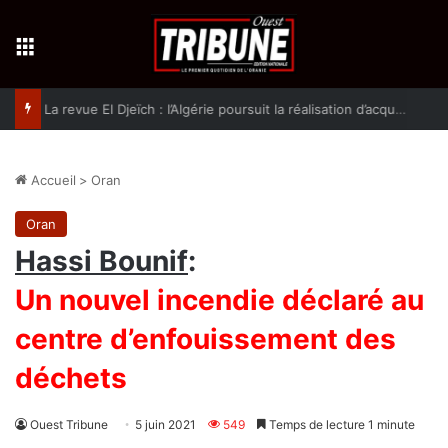
Menu
La revue El Djeïch : l’Algérie poursuit la réalisation d’acquis qualitatifs et historiques dans un climat de sécurité et de stabilité
Accueil
>
Oran
Oran
Hassi Bounif
:
Un nouvel incendie déclaré au
centre d’enfouissement des
déchets
Ouest Tribune
5 juin 2021
549
Temps de lecture 1 minute