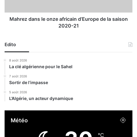
a
a
l
n
f
s
Mahrez dans le onze africain d’Europe de la saison
a
l
2020-21
i
e
t
o
e
n
Edito
u
z
r
e
8 août 2026
s
a
La clé algérienne pour le Sahel
p
f
o
r
7 août 2026
u
Sortir de l’impasse
i
r
c
5 août 2026
v
a
L’Algérie, un acteur dynamique
o
i
l
n
d
d
Météo
e
’
3
E
0
u
℃