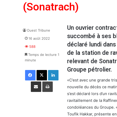
(Sonatrach)
Un ouvrier contrac
Ouest Tribune
succombé à ses ble
16 août 2022
déclaré lundi dans
588
de la station de ra
Temps de lecture 1
relevant de Sonat
minute
Groupe pétrolier.
Facebook
X
Linkedin
«C’est avec une grande tris
Partager par email
Imprimer
nouvelle du décès ce matin,
s’est déclaré lors d’un rav
ravitaillement de la Raffin
condoléances du Groupe. «
Toufik Hakkar, présente en