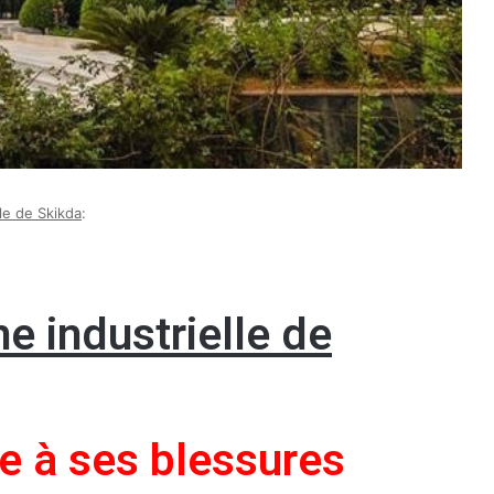
le de Skikda
:
e industrielle de
e à ses blessures