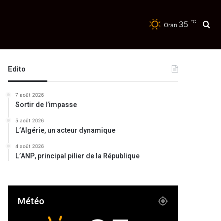
℃
35
Re
Oran
Edito
7 août 2026
Sortir de l’impasse
5 août 2026
L’Algérie, un acteur dynamique
4 août 2026
L’ANP, principal pilier de la République
Météo