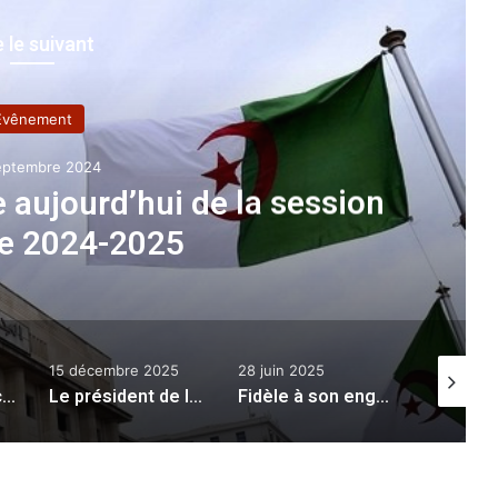
e le suivant
Evênement
eptembre 2024
 aujourd’hui de la session
re 2024-2025
15 décembre 2025
28 juin 2025
2 août 20
Accidents de la circulation : 40 morts et 1666 blessés en une semaine
Le président de la République reçoit le Professeur Elias Zerhouni
Fidèle à son engagement auprès de la presse nationale : l’ANEP sponsorise les festivités du 60e anniversaire d’El Moudjahid
«La démocratie et la sécurité du citoyen 