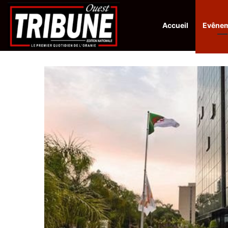
Accueil
Evêne
Infos en Direct:
Lutte contre les drogues : octroi de récompenses 