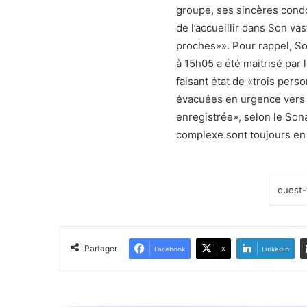
groupe, ses sincères condol
de l’accueillir dans Son va
proches»». Pour rappel, Son
à 15h05 a été maitrisé par 
faisant état de «trois pers
évacuées en urgence vers l
enregistrée», selon le Son
complexe sont toujours en
Partager
Facebook
X
Linkedin