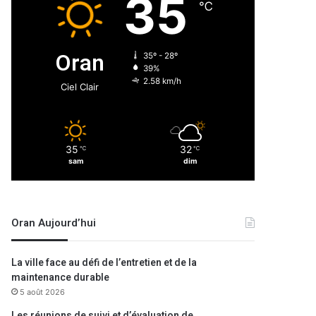
35
℃
Oran
35º - 28º
39%
2.58 km/h
Ciel Clair
35
32
℃
℃
sam
dim
Oran Aujourd’hui
La ville face au défi de l’entretien et de la
maintenance durable
5 août 2026
Les réunions de suivi et d’évaluation de