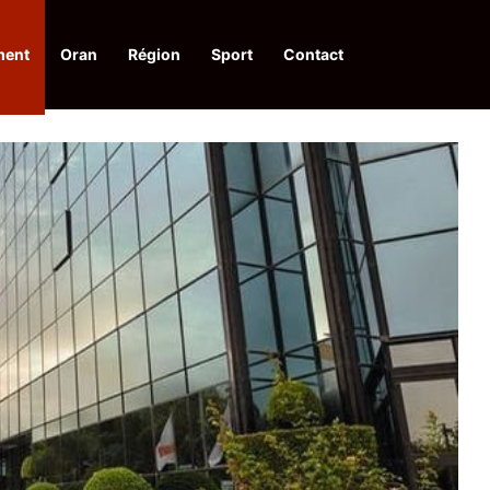
ment
Oran
Région
Sport
Contact
financières aux dénonciateurs de trafiquants