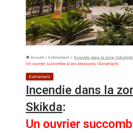
Accueil
>
Evênement
>
Incendie dans la zone industriel
Un ouvrier succombe à ses blessures (Sonatrach)
Evênement
Incendie dans la zon
Skikda
:
Un ouvrier succomb