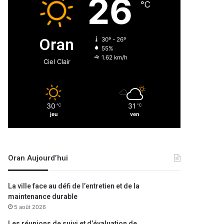
26
℃
Oran
30º - 26º
55%
1.62 km/h
Ciel Clair
30
31
℃
℃
jeu
ven
Oran Aujourd’hui
La ville face au défi de l’entretien et de la
maintenance durable
5 août 2026
Les réunions de suivi et d’évaluation de