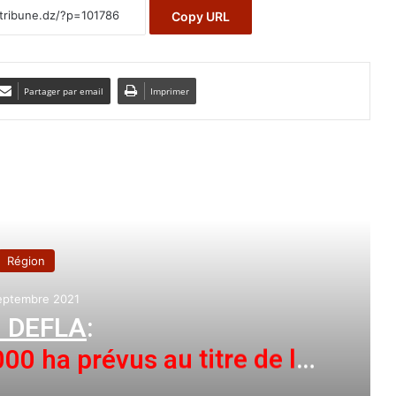
Copy URL
Partager par email
Imprimer
e le suivant
Région
eptembre 2021
N DEFLA
:
000 ha prévus au titre de la
ampagne agricole