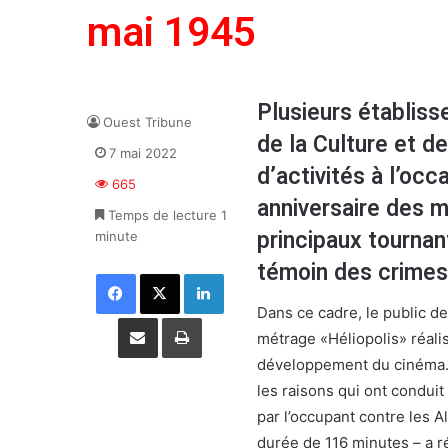
mai 1945
Plusieurs établiss
Ouest Tribune
de la Culture et d
7 mai 2022
d’activités à l’oc
665
anniversaire des 
Temps de lecture 1
principaux tournant
minute
témoin des crimes
Facebook
X
Linkedin
Dans ce cadre, le public de
Partager par email
Imprimer
métrage «Héliopolis» réali
développement du cinéma. 
les raisons qui ont condui
par l’occupant contre les 
durée de 116 minutes – a r