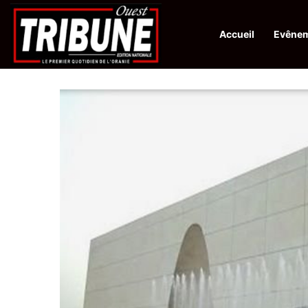
Accueil
Evêne
Infos en Direct:
Protection de la ville sainte d’El-Qods : l’Algérie ap