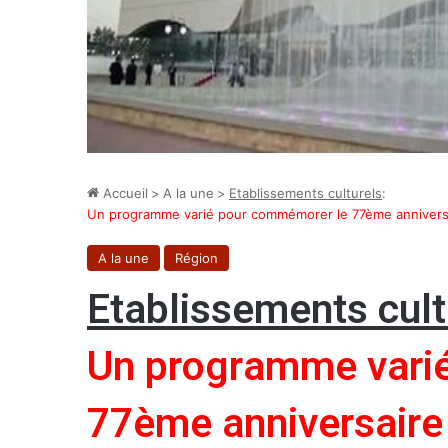
Accueil
>
A la une
>
Etablissements culturels
:
Un programme varié pour commémorer le 77ème annivers
A la une
Région
Etablissements cult
Un programme vari
77ème anniversaire