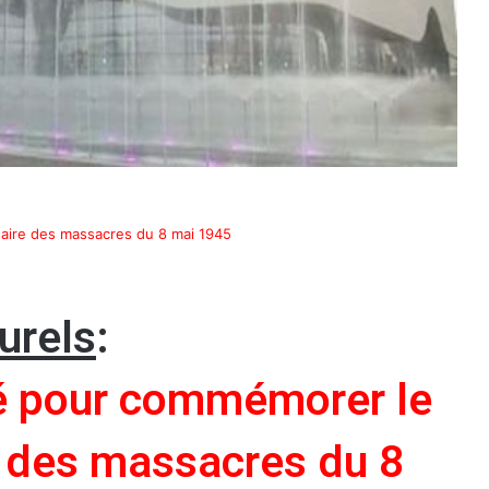
aire des massacres du 8 mai 1945
urels
:
é pour commémorer le
 des massacres du 8