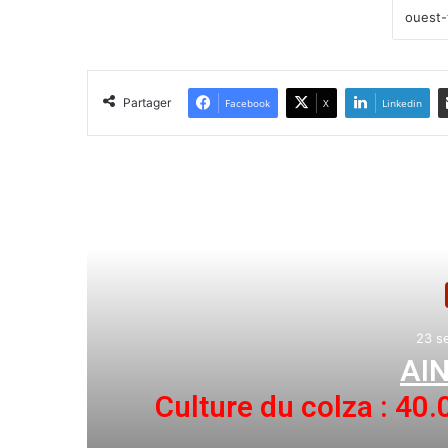
Partager
Facebook
X
Linkedin
Lir
23 s
AI
un
Culture du colza : 40.
prochaine c