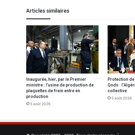
i
p
Articles similaires
o
s
t
e
f
a
c
e
à
l
a
Inaugurée, hier, par le Premier
Protection de l
p
ministre : l’usine de production de
Qods : l’Algér
r
plaquettes de frein entre en
collective
o
production
5 août 2026
p
5 août 2026
a
g
a
n
d