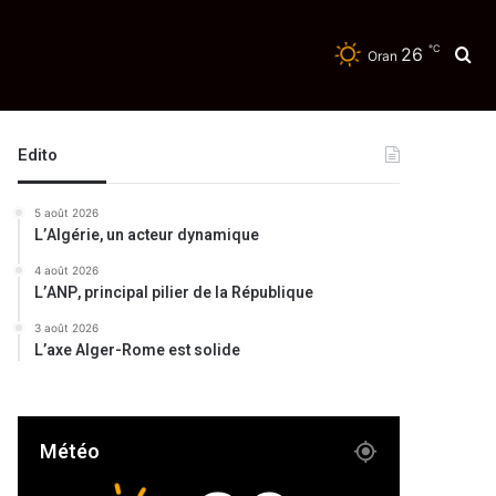
℃
26
Re
Oran
Edito
5 août 2026
L’Algérie, un acteur dynamique
4 août 2026
L’ANP, principal pilier de la République
3 août 2026
L’axe Alger-Rome est solide
Météo