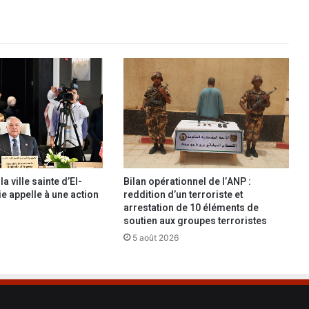
O
u
e
d
C
h
e
h
a
m
,
u
n
a ville sainte d’El-
Bilan opérationnel de l’ANP :
a
ie appelle à une action
reddition d’un terroriste et
u
arrestation de 10 éléments de
t
soutien aux groupes terroristes
r
5 août 2026
e
é
p
i
s