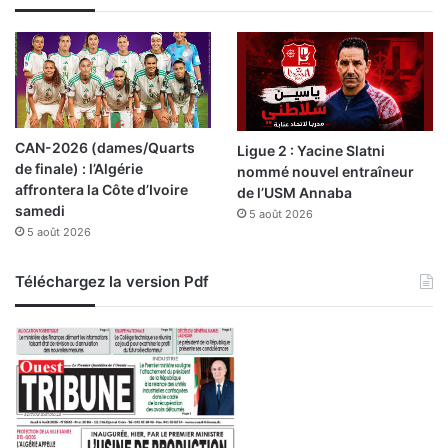
q
u
e
s
s
i
o
CAN-2026 (dames/Quarts
Ligue 2 : Yacine Slatni
n
de finale) : l’Algérie
nommé nouvel entraîneur
i
affrontera la Côte d’Ivoire
de l’USM Annaba
s
samedi
5 août 2026
t
5 août 2026
e
s
à
Téléchargez la version Pdf
R
a
f
a
h