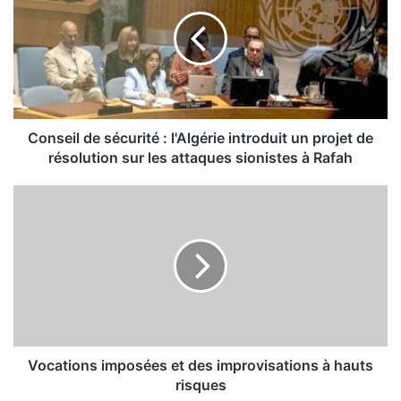
n
s
e
i
l
d
e
s
Conseil de sécurité : l'Algérie introduit un projet de
é
résolution sur les attaques sionistes à Rafah
c
u
V
r
o
i
c
t
a
é
t
:
i
l
o
'
n
A
s
l
i
Vocations imposées et des improvisations à hauts
g
m
risques
é