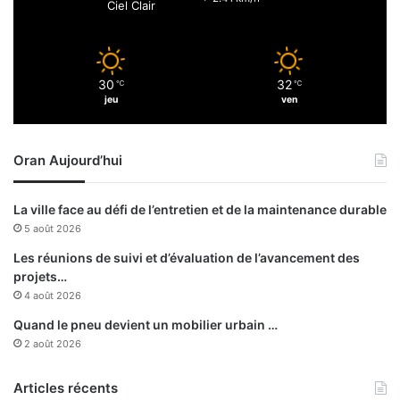
Ciel Clair
e
o
r
n
é
s
s
à
30
32
o
℃
℃
h
jeu
ven
l
a
u
u
t
t
Oran Aujourd’hui
i
s
o
r
n
i
La ville face au défi de l’entretien et de la maintenance durable
s
s
5 août 2026
u
q
r
u
Les réunions de suivi et d’évaluation de l’avancement des
l
e
projets…
e
s
4 août 2026
s
Quand le pneu devient un mobilier urbain …
a
2 août 2026
t
t
a
Articles récents