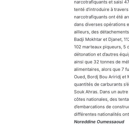
narcotrafiquants et saisi 4
tenté d’introduire à traver
narcotrafiquants ont été a
dans diverses opérations ex
ailleurs, des détachements
Badji Mokhtar et Djanet, 11
102 marteaux piqueurs, 5 d
détonation et d’autres équi
ainsi que 32 tonnes de mél
alimentaires, alors que 7 f
Oued, Bordj Bou Ariridj e
quantités de carburants s’é
Souk Ahras. Dans un autre 
côtes nationales, des tenta
d’embarcations de construc
différentes nationalités o
Noreddine Oumessaoud