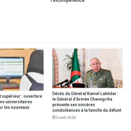
l’incompétence
u
:
L
e
s
e
f
f
e
t
s
d
u
l
a
Décès du Général Kamel Lakhdar :
supérieur : ouverture
x
le Général d’Armée Chanegriha
ns universitaires
i
présente ses sincères
our les nouveaux
condoléances à la famille du défunt
s
m
5 août 2026
e
e