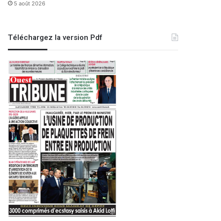
5 août 2026
Téléchargez la version Pdf
Ense
n des