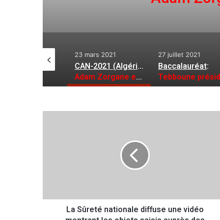
23 mars 2021
27 juillet 2021
23 août 2021
CAN-2021 (Algérie)
:
Baccalauréat
:
Adam Zorgane en renfort
Tebboune préside la cérémonie de distinction des premiers lauréats
L
a
S
û
r
e
t
é
n
La Sûreté nationale diffuse une vidéo
a
t