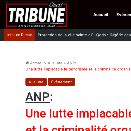
Accueil
Evêne
Infos en Direct:
Protection de la ville sainte d’El-Qods : l’Algérie ap
Accueil
>
A la une
>
ANP
:
Une lutte implacable le terrorisme et la criminalité organi
A la une
Evênement
ANP
:
Une lutte implacabl
et la criminalité or