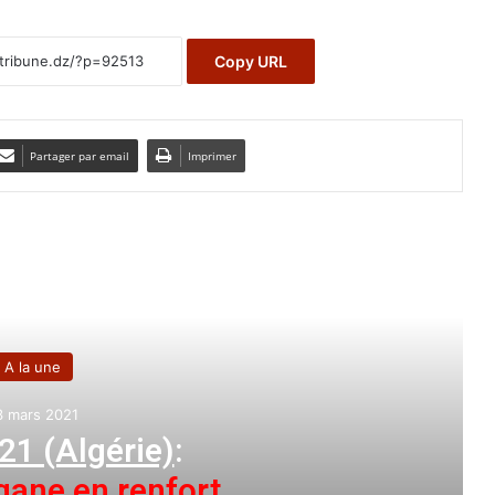
Copy URL
Partager par email
Imprimer
e le suivant
A la une
27 juillet 2021
Baccalauréat
:
réside la cérémonie de distinctio