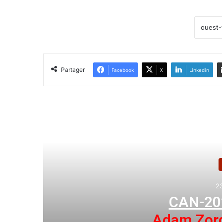
Partager
Facebook
X
Linkedin
Lir
rt
Tebboune p