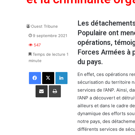
Les détachements 
Ouest Tribune
Populaire ont men
9 septembre 2021
opérations, témoig
547
Forces Armées à pr
Temps de lecture 1
du pays.
minute
Facebook
X
Linkedin
En effet, ces opérations r
sécurisation du territoire
Partager par email
Imprimer
services de l’ANP. Ainsi, d
l’ANP a découvert et détrui
ailleurs et dans le cadre de
dynamique des efforts sout
notre pays, des détachemen
différents services de sécu