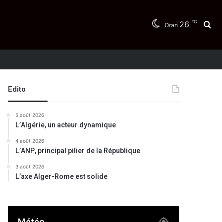
℃
26
Re
Oran
Edito
5 août 2026
L’Algérie, un acteur dynamique
4 août 2026
L’ANP, principal pilier de la République
3 août 2026
L’axe Alger-Rome est solide