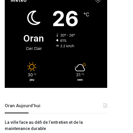
Météo
26
℃
Oran
30º - 26º
61%
2.2 km/h
Ciel Clair
30
31
℃
℃
jeu
ven
Oran Aujourd’hui
La ville face au défi de l’entretien et de la
maintenance durable