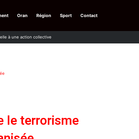
ment
Oran
Région
Sport
Contact
pelle à une action collective
sée
e le terrorisme
ganisée