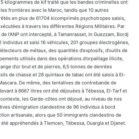
75 kilogrammes de kif traité que les bandes criminelles ont
s les frontières avec le Maroc, tandis que 10 autres
rrêtés en plus de 61704 kicomprimés psychotropes saisis,
écutées à travers les différentes Régions Militaires. Par
 de l’ANP ont intercepté, à Tamanrasset, In Guezzam, Bordj
2 individus et saisi 16 véhicules, 201 groupes électrogènes,
étecteurs de métaux, des quantités d’explosifs, d’outils de
pements utilisés dans des opérations d’orpaillage illicite,
ange d’or brut et de pierres, 6,5 tonnes de denrées
usils de chasse et 28 quintaux de tabac ont été saisis à El-
t Mascara. De même, des tentatives de contrebande de
levant à 6667 litres ont été déjouées à Tébessa, El-Tarf et
contexte, les Garde-côtes ont déjoué, au niveau de nos
tives d’émigration clandestine de 96 individus à bord
tion artisanale, alors que 50 immigrants clandestins de
nt été appréhendés à Tlemcen, Tébessa, Ouargla et Djanet.