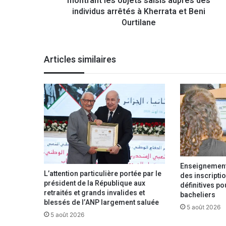
montrant les objets saisis auprès des
i
individus arrêtés à Kherrata et Beni
o
Ourtilane
n
a
l
Articles similaires
e
d
i
f
f
u
s
e
u
n
Enseignement 
e
L’attention particulière portée par le
des inscriptio
v
président de la République aux
définitives p
i
retraités et grands invalides et
bacheliers
d
blessés de l’ANP largement saluée
5 août 2026
é
5 août 2026
o