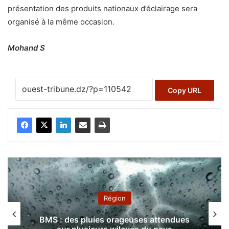
présentation des produits nationaux d’éclairage sera
organisé à la même occasion.
Mohand S
Copy URL
Région
Sûreté d’
 des pluies orageuses attendues
pour l’en