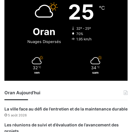
a
25
g
℃
e
e
t
Oran
32º - 25º
l
70%
a
1.95 km/h
Nuages Dispersés
r
é
p
u
32
34
℃
℃
t
ven
sam
a
t
i
Oran Aujourd’hui
o
n
d
La ville face au défi de l’entretien et de la maintenance durable
e
5 août 2026
l
a
Les réunions de suivi et d’évaluation de l’avancement des
v
projets…