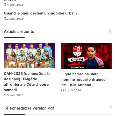
i
4 août 2026
l
Quand le pneu devient un mobilier urbain …
l
2 août 2026
e
Articles récents
CAN-2026 (dames/Quarts
Ligue 2 : Yacine Slatni
de finale) : l’Algérie
nommé nouvel entraîneur
affrontera la Côte d’Ivoire
de l’USM Annaba
samedi
5 août 2026
5 août 2026
Téléchargez la version Pdf