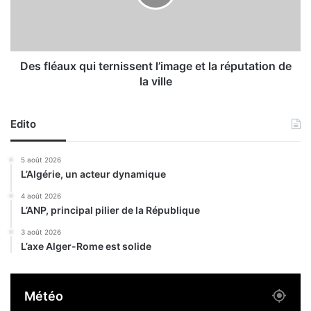
t
é
a
a
u
u
s
x
p
q
Des fléaux qui ternissent l’image et la réputation de
e
u
la ville
c
i
t
t
a
e
Edito
c
r
l
n
5 août 2026
e
i
L’Algérie, un acteur dynamique
!
s
s
4 août 2026
L’ANP, principal pilier de la République
e
n
3 août 2026
t
L’axe Alger-Rome est solide
l
’
i
Météo
m