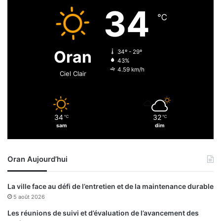
i
34
℃
Oran
34º - 29º
43%
4.59 km/h
Ciel Clair
34
32
℃
℃
sam
dim
Oran Aujourd’hui
La ville face au défi de l’entretien et de la maintenance durable
5 août 2026
Les réunions de suivi et d’évaluation de l’avancement des