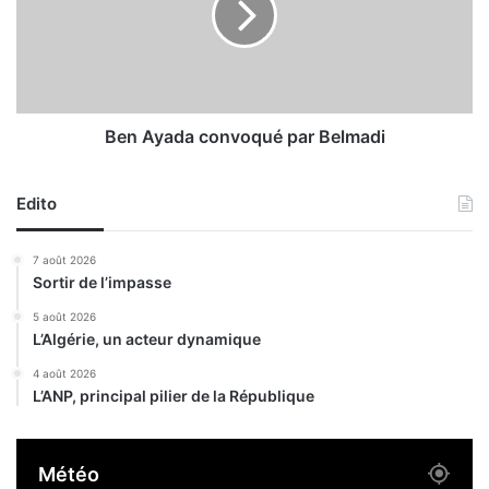
c
y
a
a
f
d
é
a
s
c
p
o
Ben Ayada convoqué par Belmadi
o
n
u
v
r
Edito
o
f
q
e
u
7 août 2026
m
é
Sortir de l’impasse
m
p
e
a
5 août 2026
L’Algérie, un acteur dynamique
s
r
B
4 août 2026
e
L’ANP, principal pilier de la République
l
m
a
Météo
d