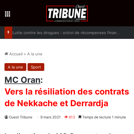
Menu
Lutte contre les drogues : octroi de récompenses financières aux dénonciateurs de trafiquants
Accueil
>
A la une
A la une
Sport
MC Oran
:
Vers la résiliation des contrats
de Nekkache et Derrardja
Ouest Tribune
9 mars 2021
613
Temps de lecture 1 minute