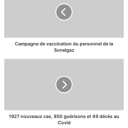
m
p
a
g
n
e
d
e
Campagne de vaccination du personnel de la
v
Sonelgaz
a
c
1
c
9
i
2
n
7
a
n
t
o
i
u
o
v
n
e
d
a
1927 nouveaux cas, 850 guérisons et 49 décès au
u
u
Covid
p
x