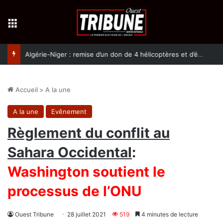
Menu
Algérie-Niger : remise d’un don de 4 hélicoptères et d’équipement militaires à l’armée nigérienne
Accueil
>
A la une
A la une
Evênement
Règlement du conflit au
Sahara Occidental
:
Washington soutient le
processus de l’ONU
Ouest Tribune
28 juillet 2021
519
4 minutes de lecture