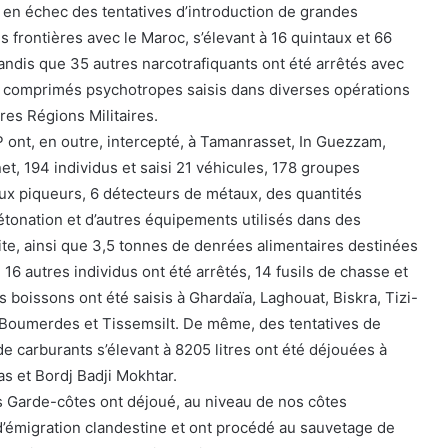
s en échec des tentatives d’introduction de grandes
s frontières avec le Maroc, s’élevant à 16 quintaux et 66
tandis que 35 autres narcotrafiquants ont été arrêtés avec
 comprimés psychotropes saisis dans diverses opérations
res Régions Militaires.
ont, en outre, intercepté, à Tamanrasset, In Guezzam,
et, 194 individus et saisi 21 véhicules, 178 groupes
ux piqueurs, 6 détecteurs de métaux, des quantités
détonation et d’autres équipements utilisés dans des
icite, ainsi que 3,5 tonnes de denrées alimentaires destinées
 16 autres individus ont été arrêtés, 14 fusils de chasse et
 boissons ont été saisis à Ghardaïa, Laghouat, Biskra, Tizi-
Boumerdes et Tissemsilt. De même, des tentatives de
e carburants s’élevant à 8205 litres ont été déjouées à
as et Bordj Badji Mokhtar.
s Garde-côtes ont déjoué, au niveau de nos côtes
 d’émigration clandestine et ont procédé au sauvetage de