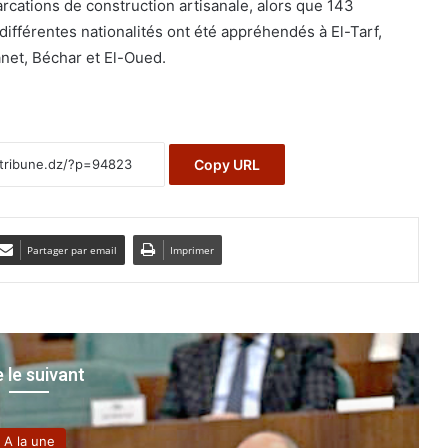
arcations de construction artisanale, alors que 143
ifférentes nationalités ont été appréhendés à El-Tarf,
net, Béchar et El-Oued.
Copy URL
Partager par email
Imprimer
e le suivant
A la une