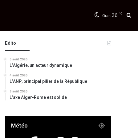
℃
26
Re
Oran
Edito
5 août 2026
L’Algérie, un acteur dynamique
4 août 2026
L’ANP, principal pilier de la République
3 août 2026
L’axe Alger-Rome est solide
Météo