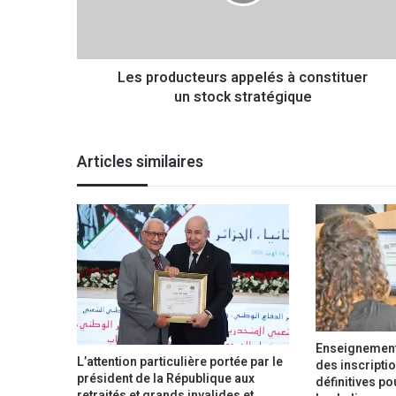
o
d
u
c
Les producteurs appelés à constituer
t
un stock stratégique
e
u
r
s
Articles similaires
a
p
p
e
l
é
s
à
c
o
Enseignement 
n
L’attention particulière portée par le
des inscriptio
s
président de la République aux
définitives p
t
retraités et grands invalides et