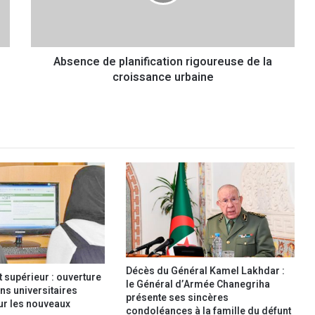
c
e
d
e
Absence de planification rigoureuse de la
p
croissance urbaine
l
a
n
i
f
i
c
a
t
i
o
n
r
i
Décès du Général Kamel Lakhdar :
supérieur : ouverture
g
le Général d’Armée Chanegriha
ns universitaires
présente ses sincères
o
our les nouveaux
condoléances à la famille du défunt
u