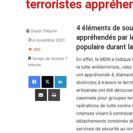
terroristes appréhe
4 éléments de sout
Ouest Tribune
appréhendés par l
4 novembre 2021
populaire durant l
480
Temps de lecture 1
En effet, le MDN a indiqué
minute
la lutte antiterroriste, «
ont appréhendé 4, élément
Facebook
X
Linkedin
distinctes à travers le ter
Partager par email
Imprimer
artisanale ont été découver
casemate pour groupes terr
opérations de lutte contre 
intenses visant à contrecarr
détachements combinés de l
services de sécurité au niv