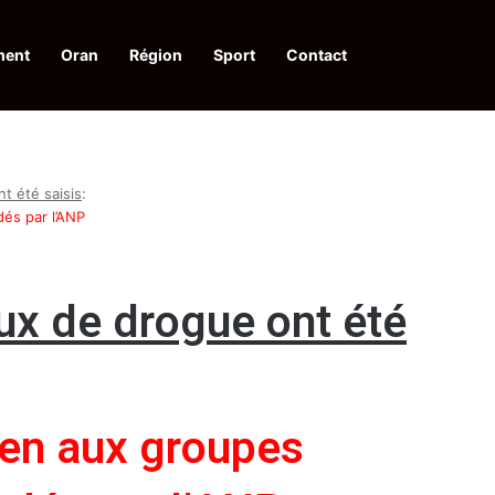
ment
Oran
Région
Sport
Contact
pelle à une action collective
t été saisis
:
és par l’ANP
ux de drogue ont été
ien aux groupes