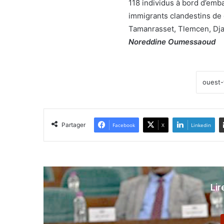
118 individus à bord d’emb
immigrants clandestins de d
Tamanrasset, Tlemcen, Dja
Noreddine Oumessaoud
Partager
Facebook
X
Linkedin
Lir