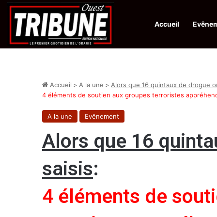
Accueil
Evêne
Infos en Direct:
Protection de la ville sainte d’El-Qods : l’Algérie ap
Accueil
>
A la une
>
Alors que 16 quintaux de drogue on
4 éléments de soutien aux groupes terroristes appréhend
A la une
Evênement
Alors que 16 quinta
saisis
:
4 éléments de sout