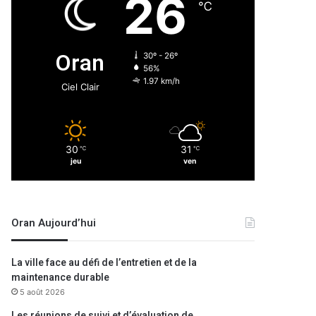
26
℃
Oran
30º - 26º
56%
1.97 km/h
Ciel Clair
30
31
℃
℃
jeu
ven
Oran Aujourd’hui
La ville face au défi de l’entretien et de la
maintenance durable
5 août 2026
Les réunions de suivi et d’évaluation de