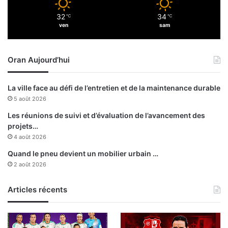
e
32
34
℃
℃
à
ven
sam
u
n
i
Oran Aujourd’hui
n
c
e
La ville face au défi de l’entretien et de la maintenance durable
n
5 août 2026
d
i
Les réunions de suivi et d’évaluation de l’avancement des
e
projets…
d
4 août 2026
a
Quand le pneu devient un mobilier urbain …
n
2 août 2026
s
u
Articles récents
n
e
r
a