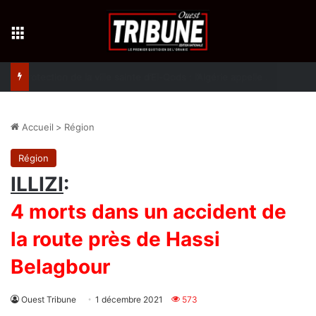
Menu
Protection de la ville sainte d’El-Qods : l’Algérie appelle à une action collective
Accueil
>
Région
Région
ILLIZI
:
4 morts dans un accident de
la route près de Hassi
Belagbour
Ouest Tribune
1 décembre 2021
573