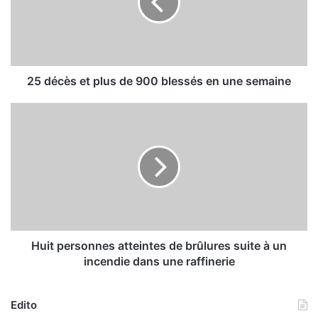
c
è
s
e
t
p
25 décès et plus de 900 blessés en une semaine
l
u
H
s
u
d
i
e
t
9
p
0
e
0
r
b
s
l
o
e
n
Huit personnes atteintes de brûlures suite à un
s
n
incendie dans une raffinerie
s
e
é
s
s
a
Edito
e