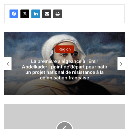
Région
La première allégeance à l’Emir
Abdelkader : point de départ pour bâtir
un projet national de résistance à la
colonisation française
2
5
d
é