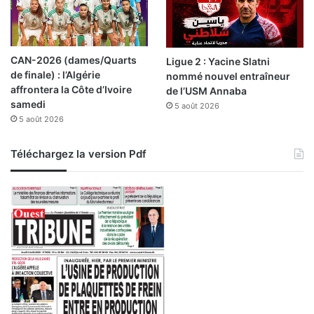
f
f
i
n
CAN-2026 (dames/Quarts
Ligue 2 : Yacine Slatni
e
de finale) : l’Algérie
nommé nouvel entraîneur
r
affrontera la Côte d’Ivoire
de l’USM Annaba
i
samedi
5 août 2026
e
5 août 2026
Téléchargez la version Pdf