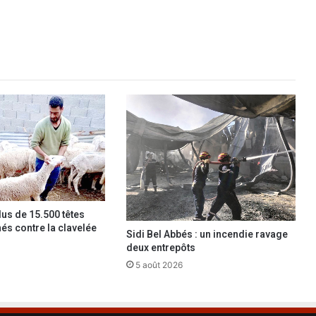
i
n
e
à
l
a
2
0
è
m
e
p
l
a
lus de 15.500 têtes
c
nés contre la clavelée
e
Sidi Bel Abbés : un incendie ravage
deux entrepôts
5 août 2026