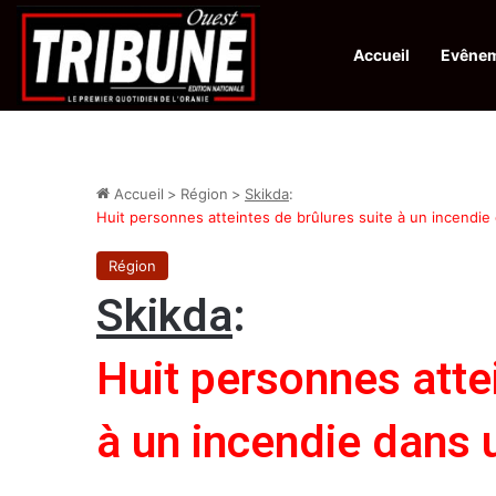
Accueil
Evêne
Infos en Direct:
Protection de la ville sainte d’El-Qods : l’Algérie ap
Accueil
>
Région
>
Skikda
:
Huit personnes atteintes de brûlures suite à un incendie 
Région
Skikda
:
Huit personnes atte
à un incendie dans u