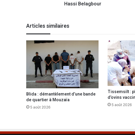
Hassi Belagbour
u
n
a
c
Articles similaires
c
i
d
e
n
t
d
e
l
a
Tissemsilt : p
r
Blida : démantèlement d’une bande
d’ovins vacci
o
de quartier à Mouzaïa
u
5 août 2026
5 août 2026
t
e
p
r