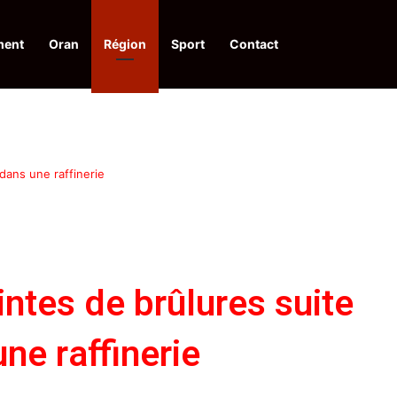
ment
Oran
Région
Sport
Contact
pelle à une action collective
dans une raffinerie
intes de brûlures suite
ne raffinerie