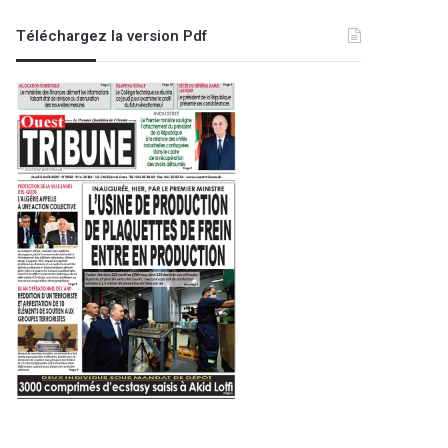
touristes nationaux et
Téléchargez la version Pdf
 2026
31 août 2025
30 décembre 2023
Blida : la bataille du 22 février à Sebaghnia, un des faits marquants de la Révolution de Novembre
Aïn Temouchent : plus de 300 projets de développement sectoriel en cours de réalisation
Mascara : distinction des lauréats du concours national sur la Constitution et la citoyenneté