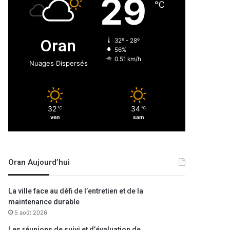
29
℃
Oran
32º - 28º
56%
0.51 km/h
Nuages Dispersés
32
34
℃
℃
ven
sam
Oran Aujourd’hui
La ville face au défi de l’entretien et de la
maintenance durable
5 août 2026
Les réunions de suivi et d’évaluation de