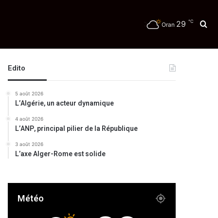
℃
29
Re
Oran
Edito
5 août 2026
L’Algérie, un acteur dynamique
4 août 2026
L’ANP, principal pilier de la République
3 août 2026
L’axe Alger-Rome est solide
Météo