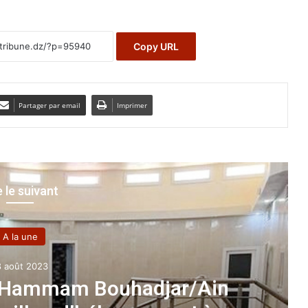
Copy URL
Partager par email
Imprimer
e le suivant
A la une
8 août 2023
e Hammam Bouhadjar/Ain