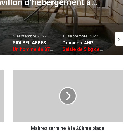
avillon d’hébergement à
ter d’urgence
5 septembre 2022
18 septembre 2022
21 février
es de touristes nationaux et étrangers
SIDI BEL ABBÉS
:
Douanes-ANP
:
Un homme de 87 mortellement fauché par un train à Sidi Djillali
Saisie de 5 kg de cocaïne à Blida
M
a
h
r
e
z
t
e
r
Mahrez termine à la 20ème place
m