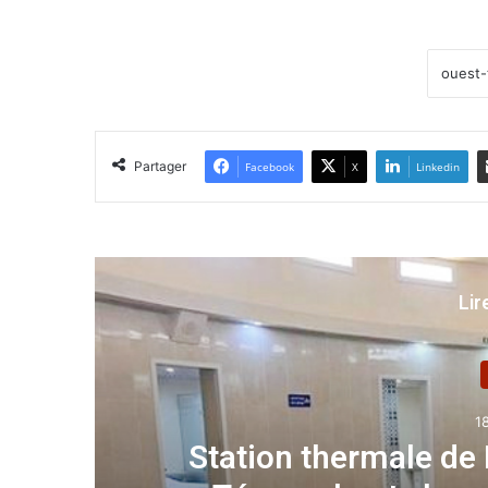
Partager
Facebook
X
Linkedin
Lir
1
Station thermale d