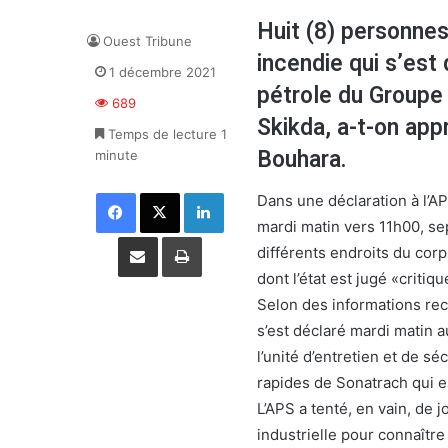
Huit (8) personnes
Ouest Tribune
incendie qui s’est 
1 décembre 2021
pétrole du Groupe 
689
Skikda, a-t-on app
Temps de lecture 1
Bouhara.
minute
Facebook
X
Linkedin
Dans une déclaration à l’AP
mardi matin vers 11h00, sep
Partager par email
Imprimer
différents endroits du corp
dont l’état est jugé «critiq
Selon des informations recu
s’est déclaré mardi matin au
l’unité d’entretien et de sé
rapides de Sonatrach qui e
L’APS a tenté, en vain, de j
industrielle pour connaître