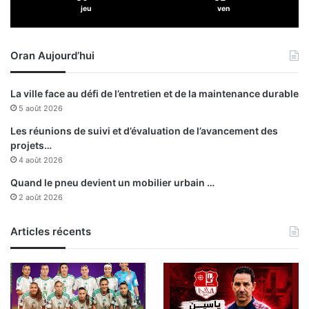
jeu
ven
i
i
d
s
é
(
Oran Aujourd’hui
o
M
a
A
r
E
La ville face au défi de l’entretien et de la maintenance durable
r
)
5 août 2026
ê
t
Les réunions de suivi et d’évaluation de l’avancement des
é
projets…
4 août 2026
Quand le pneu devient un mobilier urbain …
2 août 2026
Articles récents