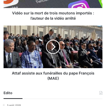
r
l
a
Vidéo sur la mort de trois moutons importés :
m
l’auteur de la vidéo arrêté
o
r
A
t
t
d
t
e
a
t
f
r
a
o
s
i
s
s
i
m
s
Attaf assiste aux funérailles du pape François
o
t
(MAE)
u
e
t
a
o
u
Edito
n
x
s
f
5 août 2026