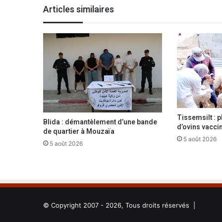
t
Articles similaires
e
n
t
r
a
i
n
d
e
c
Tissemsilt : p
h
Blida : démantèlement d’une bande
d’ovins vacci
a
de quartier à Mouzaïa
n
5 août 2026
5 août 2026
g
e
r
p
o
s
© Copyright 2007 - 2026, Tous droits réservés |
i
t