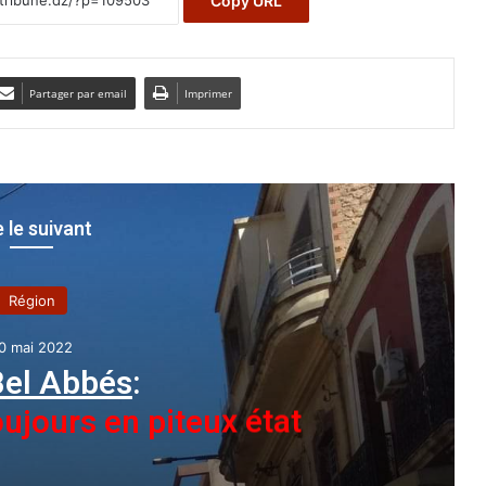
Copy URL
Partager par email
Imprimer
e le suivant
A la une
1 mars 2021
d Meknassa à Chlef
:
 de la dernière victime,
orté à 10 morts