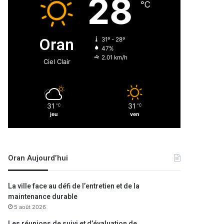
28
℃
Oran
31º - 28º
47%
2.01 km/h
Ciel Clair
31
31
℃
℃
jeu
ven
Oran Aujourd’hui
La ville face au défi de l’entretien et de la
maintenance durable
5 août 2026
Les réunions de suivi et d’évaluation de