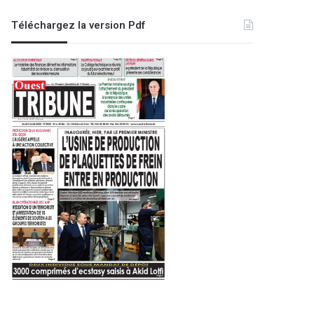
Téléchargez la version Pdf
Région
9 octobre 2023
Tébessa : démantèlement d’un
criminel et saisie d’a