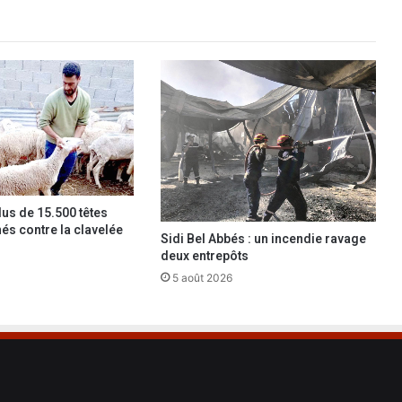
e
7
5
h
a
r
r
a
g
a
s
lus de 15.500 têtes
à
nés contre la clavelée
O
Sidi Bel Abbés : un incendie ravage
r
deux entrepôts
a
5 août 2026
n