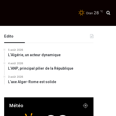
℃
28
Re
Oran
Edito
5 août 2026
L’Algérie, un acteur dynamique
4 août 2026
L’ANP, principal pilier de la République
3 août 2026
L’axe Alger-Rome est solide
Météo