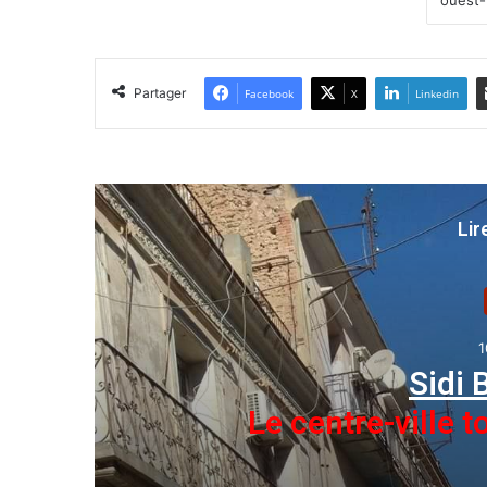
Partager
Facebook
X
Linkedin
Lir
1
Crue de l’Oue
Découverte du corps
le bilan p