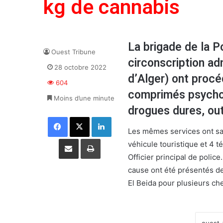
kg de cannabis
La brigade de la Po
Ouest Tribune
circonscription ad
28 octobre 2022
d’Alger) ont procé
604
comprimés psychot
Moins d’une minute
drogues dures, out
Facebook
X
Linkedin
Les mêmes services ont sais
Partager par email
Imprimer
véhicule touristique et 4
Officier principal de polic
cause ont été présentés de
El Beida pour plusieurs che