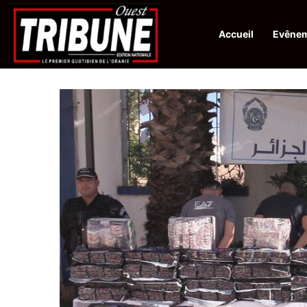
Accueil
Evêne
Infos en Direct:
Protection de la ville sainte d’El-Qods : l’Algérie ap