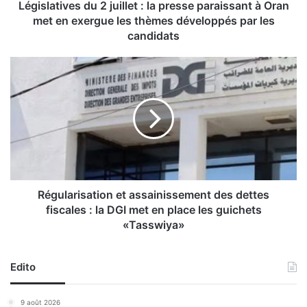
v
Législatives du 2 juillet : la presse paraissant à Oran
e
met en exergue les thèmes développés par les
s
candidats
d
u
R
2
é
j
g
u
u
i
l
l
a
l
r
e
i
t
s
:
a
Régularisation et assainissement des dettes
l
t
fiscales : la DGI met en place les guichets
a
i
«Tasswiya»
p
o
r
n
e
e
Edito
s
t
s
a
9 août 2026
e