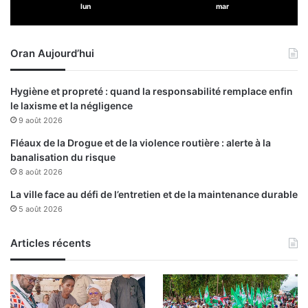
lun
mar
x
f
e
i
r
s
g
Oran Aujourd’hui
c
u
a
e
l
Hygiène et propreté : quand la responsabilité remplace enfin
l
e
le laxisme et la négligence
e
s
9 août 2026
s
:
t
l
Fléaux de la Drogue et de la violence routière : alerte à la
h
a
banalisation du risque
è
D
8 août 2026
m
G
La ville face au défi de l’entretien et de la maintenance durable
e
I
5 août 2026
s
m
d
e
é
t
Articles récents
v
e
e
n
l
p
o
l