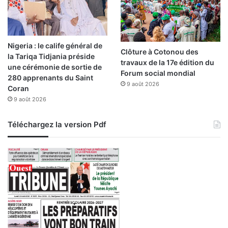
p
a
p
c
é
e
s
l
Nigeria : le calife général de
p
e
Clôture à Cotonou des
la Tariqa Tidjania préside
a
s
travaux de la 17e édition du
une cérémonie de sortie de
r
g
Forum social mondial
280 apprenants du Saint
l
u
9 août 2026
Coran
e
i
s
9 août 2026
c
c
h
a
e
Téléchargez la version Pdf
n
t
d
s
i
«
d
T
a
a
t
s
s
s
w
i