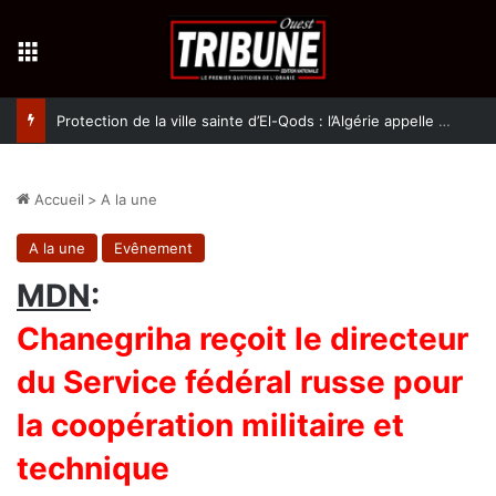
Menu
Protection de la ville sainte d’El-Qods : l’Algérie appelle à une action collective
Accueil
>
A la une
A la une
Evênement
MDN
:
Chanegriha reçoit le directeur
du Service fédéral russe pour
la coopération militaire et
technique