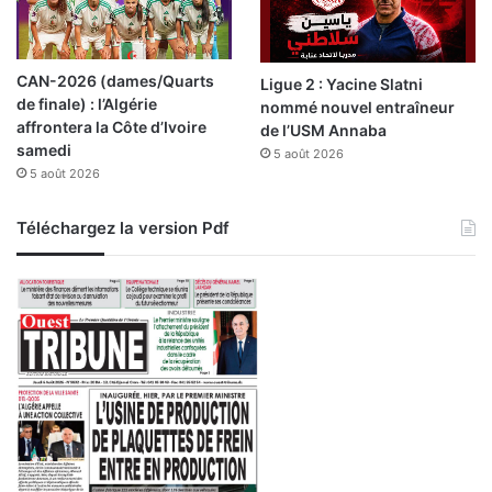
i
t
é
CAN-2026 (dames/Quarts
Ligue 2 : Yacine Slatni
de finale) : l’Algérie
nommé nouvel entraîneur
affrontera la Côte d’Ivoire
de l’USM Annaba
samedi
5 août 2026
5 août 2026
Téléchargez la version Pdf