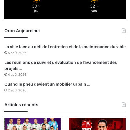
v
n
30
32
e
℃
℃
s
jeu
ven
m
a
e
g
n
r
Oran Aujourd’hui
t
i
d
c
é
o
La ville face au défi de l’entretien et de la maintenance durable
c
l
5 août 2026
r
e
i
s
Les réunions de suivi et d’évaluation de l’avancement des
é
à
projets…
e
l
4 août 2026
s
’
Quand le pneu devient un mobilier urbain …
é
2 août 2026
l
e
Articles récents
c
t
r
i
c