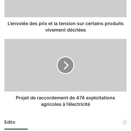
l
é
e
d
L’envolée des prix et la tension sur certains produits
e
vivement décriées
s
p
P
r
r
i
o
x
j
e
e
t
t
l
d
a
e
t
r
e
a
Projet de raccordement de 474 exploitations
n
c
agricoles à l’électricité
s
c
i
o
o
r
Edito
n
d