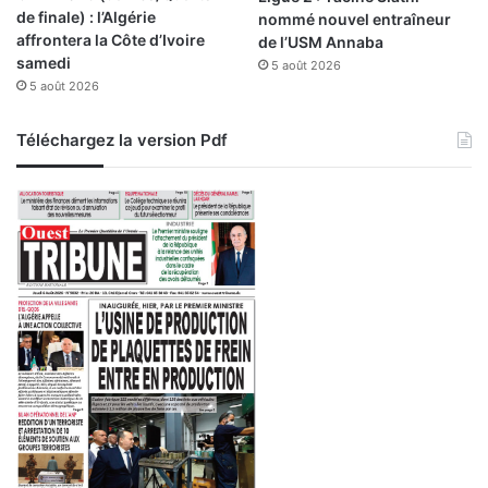
de finale) : l’Algérie
nommé nouvel entraîneur
e
d
affrontera la Côte d’Ivoire
de l’USM Annaba
c
e
samedi
t
5 août 2026
c
5 août 2026
i
a
v
n
e
d
Téléchargez la version Pdf
o
i
r
d
g
a
a
t
n
u
i
r
s
e
é
a
a
u
u
p
C
r
F
è
P
s
A
d
d
e