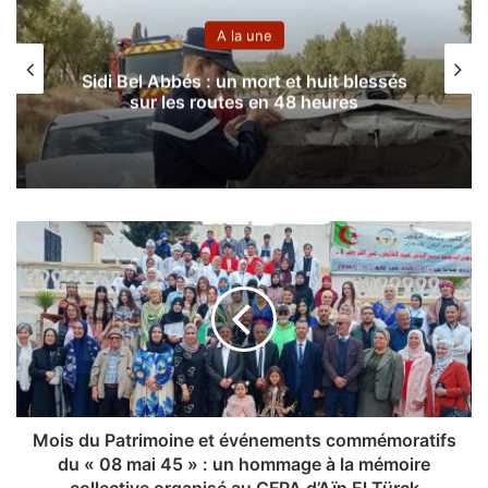
A la une
Sidi Bel Abbés : un mort et huit blessés
D
sur les routes en 48 heures
M
o
i
s
d
u
P
a
t
r
Mois du Patrimoine et événements commémoratifs
i
du « 08 mai 45 » : un hommage à la mémoire
m