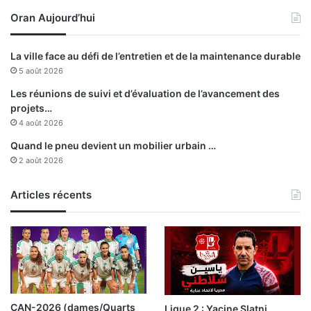
n
e
h
Oran Aujourd’hui
d
o
é
m
c
La ville face au défi de l’entretien et de la maintenance durable
m
l
5 août 2026
a
a
g
r
Les réunions de suivi et d’évaluation de l’avancement des
e
a
projets…
à
t
4 août 2026
l
i
Quand le pneu devient un mobilier urbain …
a
o
2 août 2026
m
n
é
c
m
o
Articles récents
o
l
i
l
r
e
e
c
c
t
o
i
l
v
CAN-2026 (dames/Quarts
Ligue 2 : Yacine Slatni
l
e