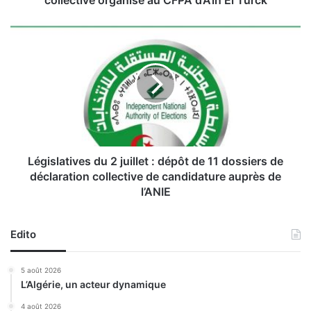
collective organisé au CFPA d’Aïn El Türck
o
i
L
n
é
e
g
e
i
t
s
é
l
v
a
é
t
n
i
e
v
Législatives du 2 juillet : dépôt de 11 dossiers de
m
e
déclaration collective de candidature auprès de
e
s
l’ANIE
n
d
t
u
s
2
Edito
c
j
o
u
5 août 2026
m
i
L’Algérie, un acteur dynamique
m
l
é
l
4 août 2026