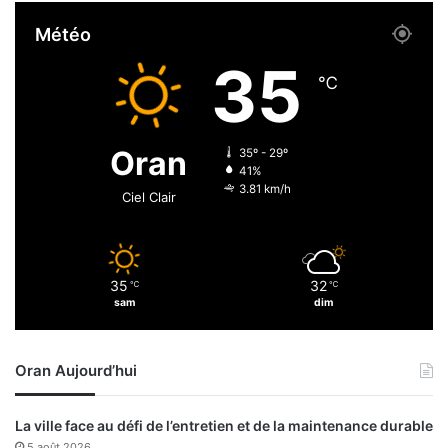
b
e
Météo
a
s
s
p
35
s
r
℃
a
é
d
p
e
a
Oran
35º - 29º
u
r
41%
r
a
3.81 km/h
Ciel Clair
d
t
u
i
V
f
i
s
35
32
℃
℃
e
.
sam
dim
t
.
n
.
a
Oran Aujourd’hui
m
La ville face au défi de l’entretien et de la maintenance durable
5 août 2026