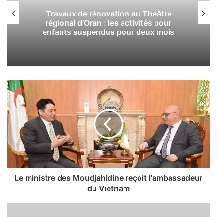
Nouveau stade d’Oran
:
La pelouse sera prête pour les deux
matchs amicaux des Verts
L
e
m
i
n
i
s
t
r
e
Le ministre des Moudjahidine reçoit l'ambassadeur
d
du Vietnam
e
s
S