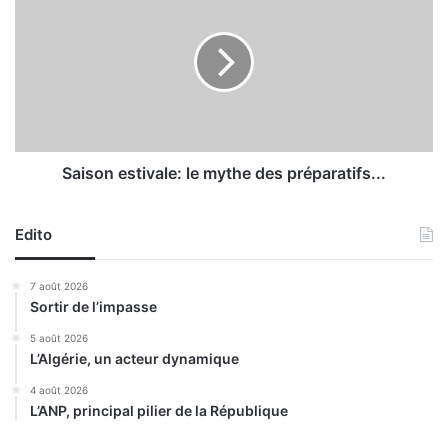
M
a
o
i
u
s
d
o
j
n
a
e
h
s
i
t
d
i
Saison estivale: le mythe des préparatifs...
i
v
n
a
e
Edito
l
r
e
e
:
7 août 2026
ç
l
Sortir de l’impasse
o
e
i
m
5 août 2026
t
L’Algérie, un acteur dynamique
y
l
t
4 août 2026
'
h
L’ANP, principal pilier de la République
a
e
m
d