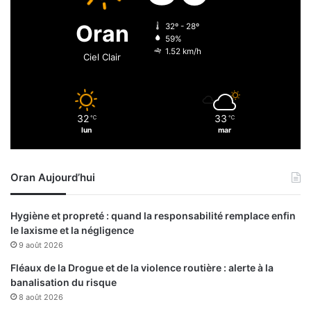
n
5
e
g
Oran
32º - 28º
.
u
59%
.
é
1.52 km/h
Ciel Clair
.
r
i
s
o
32
33
℃
℃
n
lun
mar
s
e
t
Oran Aujourd’hui
2
d
é
Hygiène et propreté : quand la responsabilité remplace enfin
c
le laxisme et la négligence
è
9 août 2026
s
Fléaux de la Drogue et de la violence routière : alerte à la
banalisation du risque
8 août 2026