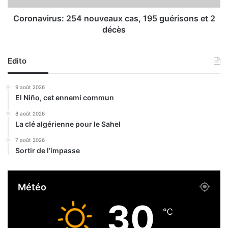
e
r
s
u
Coronavirus: 254 nouveaux cas, 195 guérisons et 2
e
s
décès
t
:
d
2
e
5
Edito
l
4
’
n
9 août 2026
a
o
El Niño, cet ennemi commun
n
u
a
v
8 août 2026
r
La clé algérienne pour le Sahel
e
c
a
7 août 2026
h
u
Sortir de l’impasse
i
x
e
c
u
a
Météo
r
s
b
,
30
a
1
℃
i
9