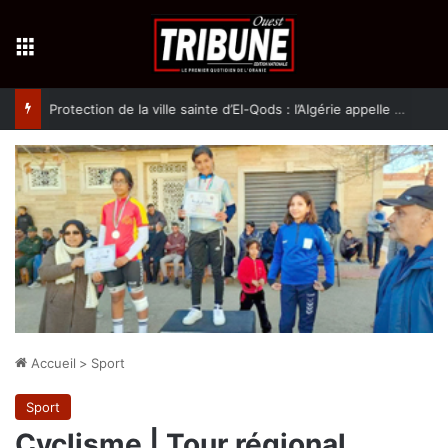
Menu
Protection de la ville sainte d’El-Qods : l’Algérie appelle à une action collective
Accueil
>
Sport
Sport
Cyclisme | Tour régional