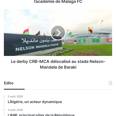
n
l’académie de Malaga FC
é
e
L
d
e
e
d
f
e
o
r
r
b
m
y
a
C
t
R
i
B
Le derby CRB-MCA délocalisé au stade Nelson-
o
-
Mandela de Baraki
n
M
p
C
o
A
Edito
u
d
r
é
5 août 2026
l
l
L’Algérie, un acteur dynamique
e
o
s
c
4 août 2026
e
L’ANP, principal pilier de la République
a