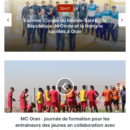
Sport
Escrime (Coupe du monde-Sabre) : la
République de Corée et la Hongrie
sacrées à Oran
M
C
O
r
a
n
:
j
o
u
MC Oran : journée de formation pour les
r
entraineurs des jeunes en collaboration avec