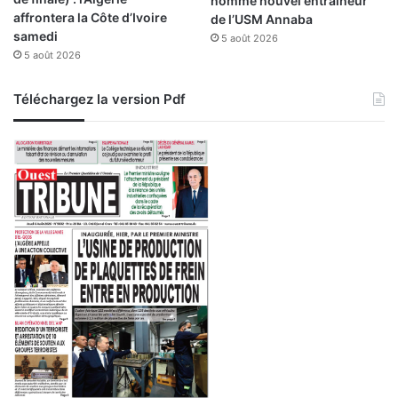
nommé nouvel entraîneur
a
affrontera la Côte d’Ivoire
de l’USM Annaba
d
samedi
é
5 août 2026
5 août 2026
m
i
e
Téléchargez la version Pdf
d
e
M
a
l
a
g
a
F
C