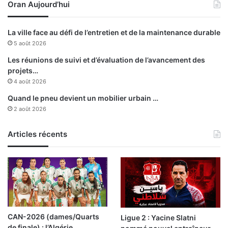
Oran Aujourd’hui
c
n
o
d
l
e
La ville face au défi de l’entretien et de la maintenance durable
l
l
5 août 2026
a
a
b
d
Les réunions de suivi et d’évaluation de l’avancement des
o
e
projets…
r
B
4 août 2026
a
a
Quand le pneu devient un mobilier urbain …
t
r
2 août 2026
i
a
o
k
n
Articles récents
i
a
v
e
c
l
’
a
CAN-2026 (dames/Quarts
Ligue 2 : Yacine Slatni
c
de finale) : l’Algérie