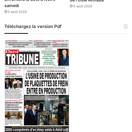
g
p
samedi
5 août 2026
u
h
5 août 2026
e
t
n
e
t
u
Téléchargez la version Pdf
s
e