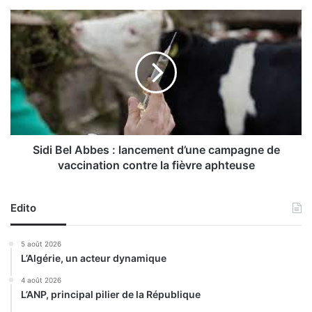
u
r
S
r
i
é
d
g
i
i
B
o
e
n
l
a
A
l
b
t
b
Sidi Bel Abbes : lancement d’une campagne de
o
e
vaccination contre la fièvre aphteuse
u
s
t
:
e
l
Edito
s
a
c
n
5 août 2026
a
c
L’Algérie, un acteur dynamique
t
e
é
m
4 août 2026
g
L’ANP, principal pilier de la République
e
o
n