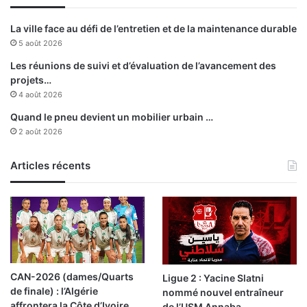
e
n
u
a
La ville face au défi de l’entretien et de la maintenance durable
r
t
5 août 2026
s
i
d
o
Les réunions de suivi et d’évaluation de l’avancement des
’
n
projets…
E
c
4 août 2026
l
o
Quand le pneu devient un mobilier urbain …
M
n
2 août 2026
a
t
l
r
a
Articles récents
e
h
l
s
a
e
f
d
i
i
è
s
v
t
r
CAN-2026 (dames/Quarts
Ligue 2 : Yacine Slatni
i
e
de finale) : l’Algérie
nommé nouvel entraîneur
n
a
affrontera la Côte d’Ivoire
de l’USM Annaba