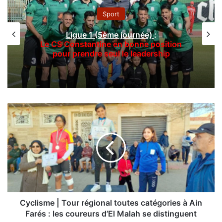
Sport
Ligue 1 (5ème journée)
:
Le CS Constantine en bonne position
pour prendre seul le leadership
C
y
c
l
i
s
m
e
|
T
Cyclisme | Tour régional toutes catégories à Ain
o
Farés : les coureurs d’El Malah se distinguent