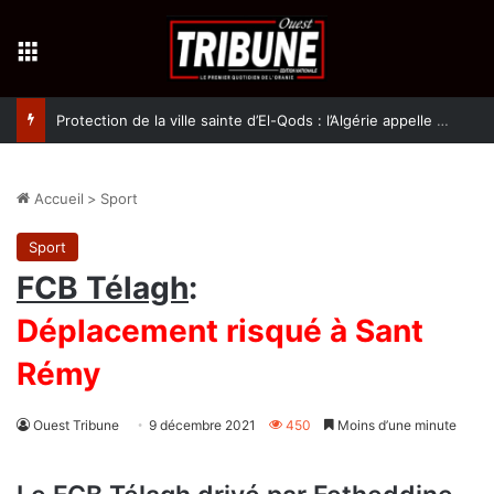
Menu
Protection de la ville sainte d’El-Qods : l’Algérie appelle à une action collective
Accueil
>
Sport
Sport
FCB Télagh
:
Déplacement risqué à Sant
Rémy
Ouest Tribune
9 décembre 2021
450
Moins d’une minute