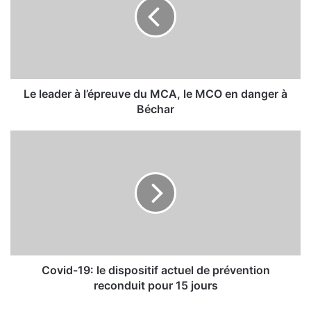
e
a
d
e
r
à
l
Le leader à l’épreuve du MCA, le MCO en danger à
’
Béchar
é
p
C
r
o
e
v
u
i
v
d
e
-
d
1
u
9
M
:
C
l
Covid-19: le dispositif actuel de prévention
A
e
reconduit pour 15 jours
,
d
l