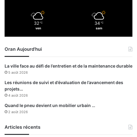
n
t
i
32
34
℃
℃
o
ven
sam
n
r
e
Oran Aujourd’hui
c
o
n
La ville face au défi de l’entretien et de la maintenance durable
d
5 août 2026
u
i
Les réunions de suivi et d’évaluation de l’avancement des
t
projets…
p
4 août 2026
o
Quand le pneu devient un mobilier urbain …
u
2 août 2026
r
1
Articles récents
5
j