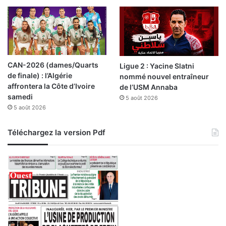
o
u
r
s
CAN-2026 (dames/Quarts
Ligue 2 : Yacine Slatni
de finale) : l’Algérie
nommé nouvel entraîneur
affrontera la Côte d’Ivoire
de l’USM Annaba
samedi
5 août 2026
5 août 2026
Téléchargez la version Pdf