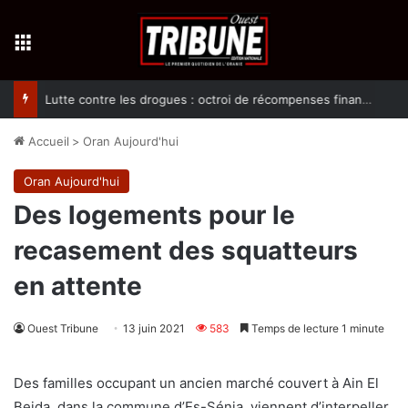
Menu
Lutte contre les drogues : octroi de récompenses financières aux dénonciateurs de trafiquants
Accueil
>
Oran Aujourd'hui
Oran Aujourd'hui
Des logements pour le
recasement des squatteurs
en attente
Ouest Tribune
13 juin 2021
583
Temps de lecture 1 minute
Des familles occupant un ancien marché couvert à Ain El
Beida, dans la commune d’Es-Sénia, viennent d’interpeller,