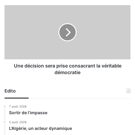
e
s
U
t
n
d
e
a
d
n
é
s
c
l
i
a
s
p
i
é
o
Une décision sera prise consacrant la véritable
r
n
démocratie
e
s
n
e
n
r
Edito
i
a
t
p
7 août 2026
é
r
Sortir de l’impasse
d
i
u
s
5 août 2026
p
L’Algérie, un acteur dynamique
e
r
c