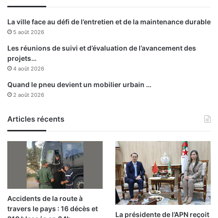
é
m
La ville face au défi de l’entretien et de la maintenance durable
o
5 août 2026
c
r
Les réunions de suivi et d’évaluation de l’avancement des
a
projets…
t
4 août 2026
i
Quand le pneu devient un mobilier urbain …
e
2 août 2026
Articles récents
Accidents de la route à
travers le pays : 16 décès et
La présidente de l’APN reçoit